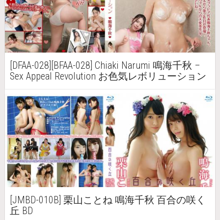
[DFAA-028][BFAA-028] Chiaki Narumi 鳴海千秋 –
Sex Appeal Revolution お色気レボリューション
[JMBD-010B] 栗山ことね 鳴海千秋 百合の咲く
丘 BD