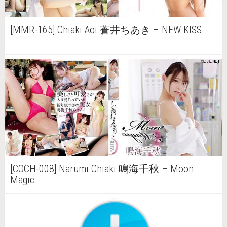
[MMR-165] Chiaki Aoi 蒼井ちあき – NEW KISS
[COCH-008] Narumi Chiaki 鳴海千秋 – Moon
Magic