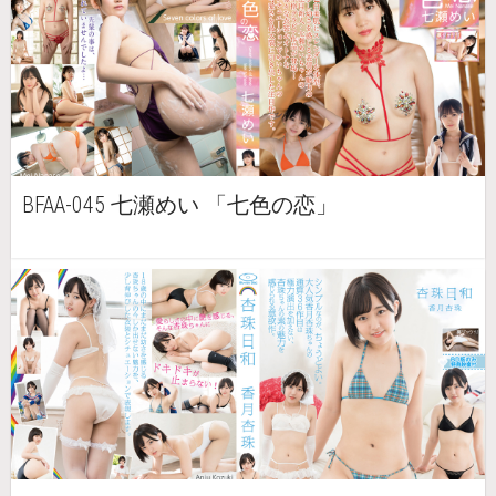
BFAA-045 七瀬めい 「七色の恋」