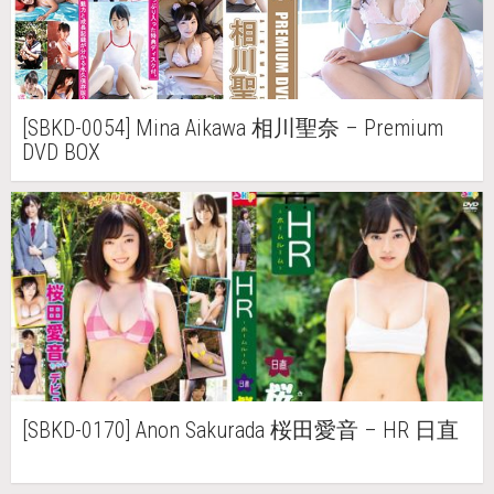
[SBKD-0054] Mina Aikawa 相川聖奈 – Premium
DVD BOX
[SBKD-0170] Anon Sakurada 桜田愛音 – HR 日直