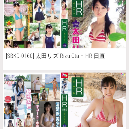
[SBKD-0160] 太田リズ Rizu Ota – HR 日直