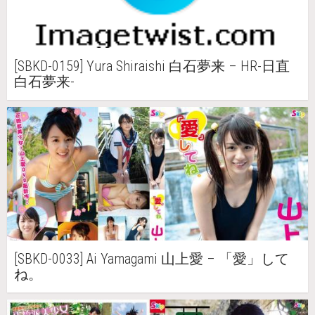
[SBKD-0159] Yura Shiraishi 白石夢来 – HR-日直
白石夢来-
[SBKD-0033] Ai Yamagami 山上愛 – 「愛」して
ね。