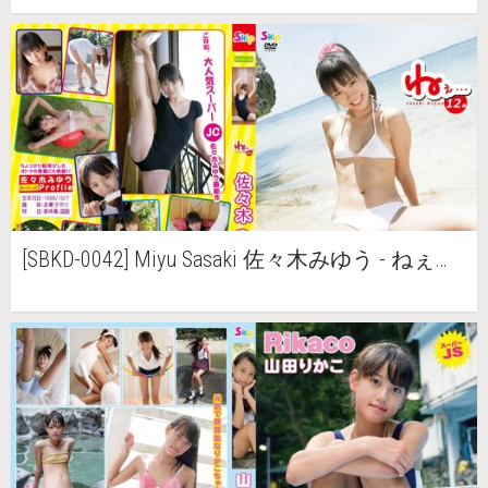
[SBKD-0042] Miyu Sasaki 佐々木みゆう - ねぇ…