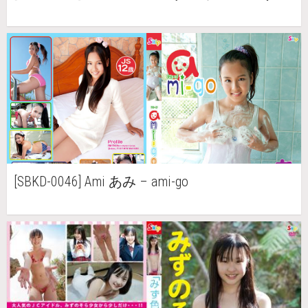
[SBKD-0046] Ami あみ – ami-go