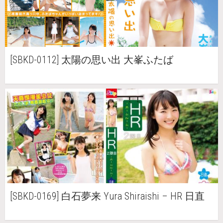
[SBKD-0112] 太陽の思い出 大峯ふたば
[SBKD-0169] 白石夢来 Yura Shiraishi – HR 日直