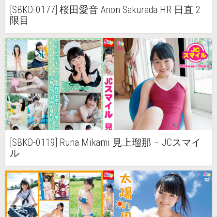
[SBKD-0177] 桜田愛音 Anon Sakurada HR 日直 2
限目
[SBKD-0119] Runa Mikami 見上瑠那 – JCスマイ
ル