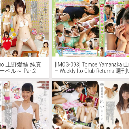
ルー 西浜ふうか
 Ueno 上野愛結 純真
[IMOG-093] Tomoe Yamanak
ベル～ Part2
– Weekly Ito Club Returns
と倶楽部リターンズ