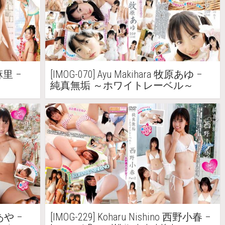
池麻里 –
[IMOG-070] Ayu Makihara 牧原あゆ –
純真無垢 ～ホワイトレーベル～
宮あや –
[IMOG-229] Koharu Nishino 西野小春 –