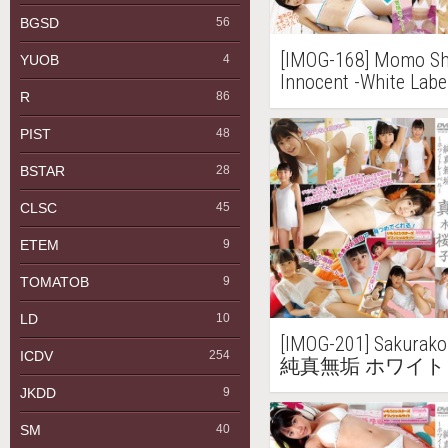
BGSD
56
[IMOG-168] Momo 
YUOB
4
Innocent -White Lab
R
86
Part4 純真無垢 
椎名もも Part4
PIST
48
BSTAR
28
CLSC
45
ETEM
9
TOMATOB
9
LD
10
[IMOG-201] Sakur
ICDV
254
純真無垢 ホワイ
JKDD
9
SM
40