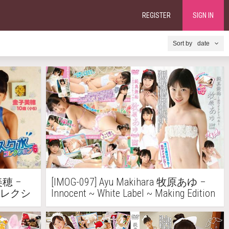
REGISTER
SIGN IN
date
子美穂 –
[IMOG-097] Ayu Makihara 牧原あゆ –
ク水コレクシ
Innocent ~ White Label ~ Making Edition
Ayu Makihara 純真無垢 ～ホワイトレ
ーベル～ メイキング編 牧原あゆ