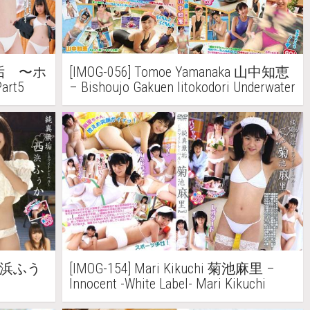
純真無垢 〜ホ
[IMOG-056] Tomoe Yamanaka 山中知恵
rt5
– Bishoujo Gakuen Iitokodori Underwater
Camera Edition 美少女学園いいとこど
り 水中カメラ編
a 西浜ふう
[IMOG-154] Mari Kikuchi 菊池麻里 –
Innocent -White Label- Mari Kikuchi
トレーベ
Part2 純真無垢 -ホワイトレーベル-