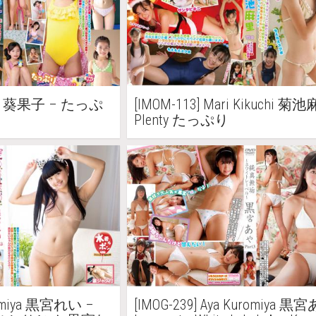
 Aoi 葵果子 – たっぷ
[IMOM-113] Mari Kikuchi 菊
Plenty たっぷり
uromiya 黒宮れい –
[IMOG-239] Aya Kuromiya 黒