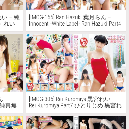
宮れい – 純
[IMOG-155] Ran Hazuki 葉月らん –
 れい
Innocent -White Label- Ran Hazuki Part4
純真無垢 -ホワイトレーベル- 葉月ら
ん Part4
ん –
[IMOG-305] Rei Kuromiya 黒宮れい –
t 2 純真無
Rei Kuromiya Part7 ひとりじめ 黒宮れ
 2
い Part7