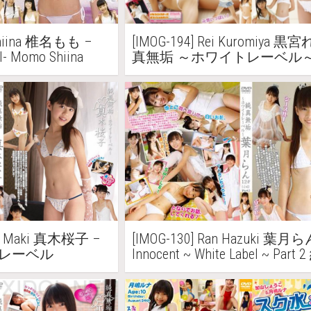
Shiina 椎名もも –
[IMOG-194] Rei Kuromiya 黒
el- Momo Shiina
真無垢 ～ホワイトレーベル～
-ホワイトレーベル-
Part3
ako Maki 真木桜子 –
[IMOG-130] Ran Hazuki 葉月ら
トレーベル
Innocent ~ White Label ~ Par
垢 ～ホワイトレーベル～ Part