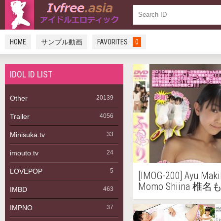
HOME
サンプル動画
FAVORITES
0
IDOL ID LIST
Other
20139
Trailer
4056
Minisuka.tv
33
imouto.tv
24
LOVEPOP
5
[IMOG-200] Ayu 
Momo Shiina 椎
IMBD
463
弾
IMPNO
37