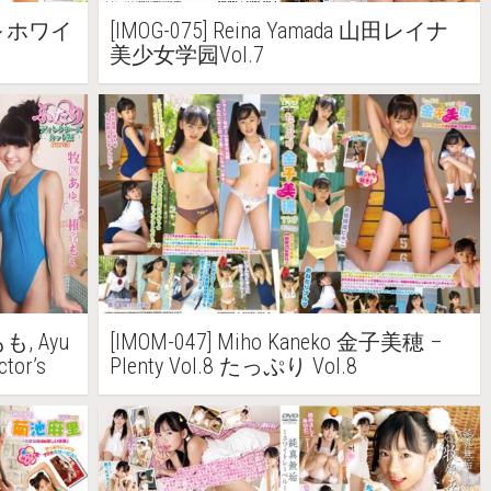
 ～ホワイ
[IMOG-075] Reina Yamada 山田レイナ
美少女学园Vol.7
もも, Ayu
[IMOM-047] Miho Kaneko 金子美穂 –
tor’s
Plenty Vol.8 たっぷり Vol.8
 ディレク