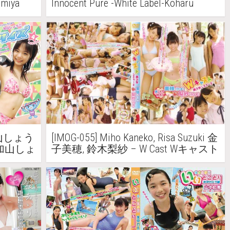
omiya
Innocent Pure -White Label-Koharu
ーベル-黒
Nishino Part2 純真無垢 -ホワイトレー
ベル-西野小春 Part2
a 加山しょう
[IMOG-055] Miho Kaneko, Risa Suzuki 金
 加山しょ
子美穂, 鈴木梨紗 – W Cast Wキャスト