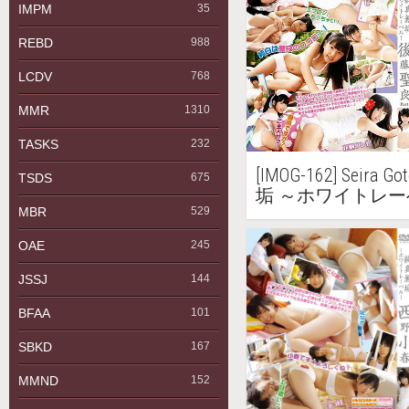
IMPM
35
REBD
988
LCDV
768
MMR
1310
TASKS
232
[IMOG-162] Seir
TSDS
675
垢 ～ホワイトレーベル
MBR
529
OAE
245
JSSJ
144
BFAA
101
SBKD
167
MMND
152