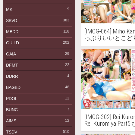
MK
9
SBVD
383
[IMOG-064] Miho
MBDD
118
っぷりいいとこどり v
GUILD
202
GAIA
29
DFMT
22
DDRR
4
BAGBD
48
PDOL
12
BUNC
7
[IMOG-302] Rei K
AIMS
12
Rei Kuromiya P
い Part5
TSDV
510