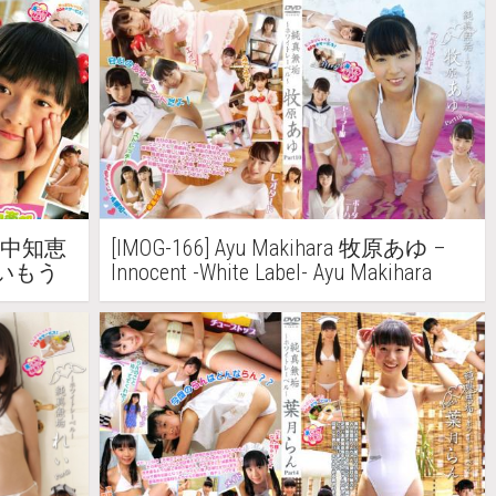
菊池麻里 Part2
a 山中知恵
[IMOG-166] Ayu Makihara 牧原あゆ –
 週刊いもう
Innocent -White Label- Ayu Makihara
Part10 純真無垢 -ホワイトレーベル-
牧原あゆ Part10