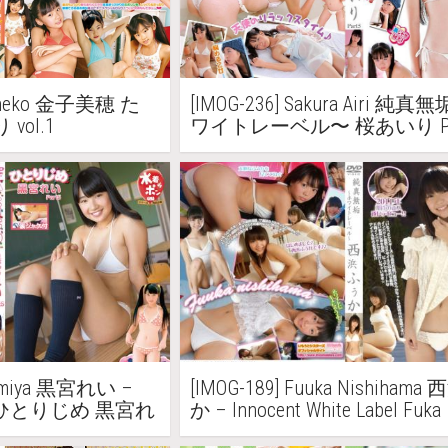
 Kaneko 金子美穂 た
[IMOG-236] Sakura Airi 
ol.1
ワイトレーベル〜 桜あいり Pa
DVD版
uromiya 黒宮れい –
[IMOG-189] Fuuka Nishiham
art5 ひとりじめ 黒宮れ
か – Innocent White Label Fuka
Nishihama 純真無垢 ホワイ