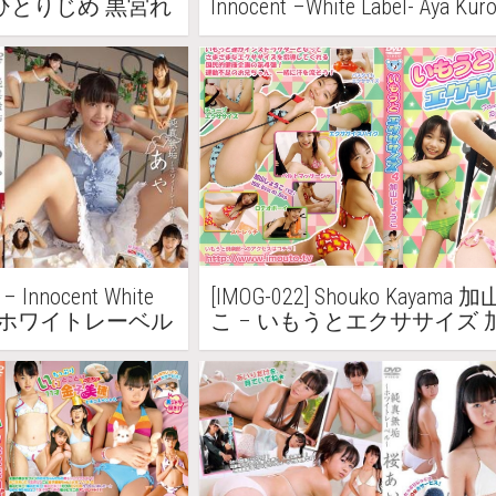
art3 ひとりじめ 黒宮れ
Innocent –White Label- Aya Kur
Part3 純真無垢 -ホワイトレ
宮あや Part3
– Innocent White
[IMOG-022] Shouko Kayam
真無垢 ホワイトレーベル
こ – いもうとエクササイズ
うこ 13歳