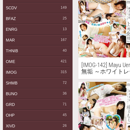
SCDV
149
BFAZ
25
ENRG
13
MAR
167
THNIB
40
OME
421
[IMOG-142] Mayu
無垢 ～ホワイトレー
IMOG
315
SHMB
72
BUNO
36
GRD
71
OHP
45
XIVD
26