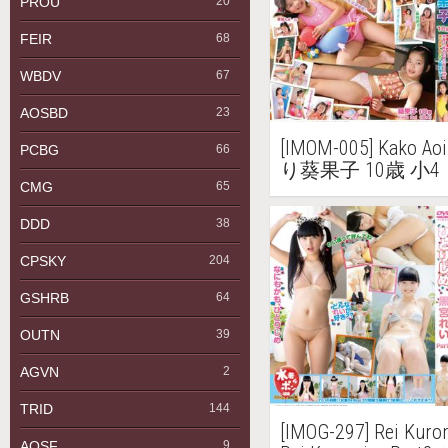
PROU
20
FEIR
68
WBDV
67
AOSBD
23
[IMOM-005] Kako
PCBG
66
り葵果子 10歳 小4
CMG
65
DDD
38
CPSKY
204
GSHRB
64
OUTN
39
AGVN
2
TRID
144
[IMOG-297] Rei K
AQSF
9