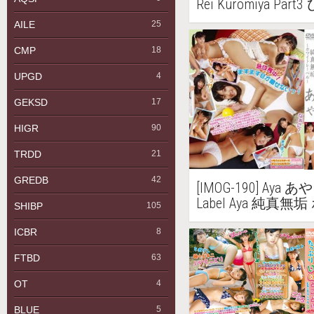
Rei Kuromiya P
い Part3
AILE
25
CMP
18
UPGD
4
GEKSD
17
HIGR
90
TRDD
21
GREDB
42
[IMOG-190] Aya あや 
Label Aya 純
SHIBP
105
ー あや
ICBR
8
FTBD
63
OT
4
BLUE
5