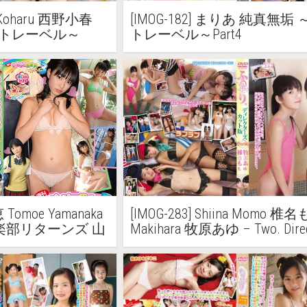
no Koharu 西野小春
[IMOG-182] まりあ 純真無垢
イトレーベル～
トレーベル～Part4
 Tomoe Yamanaka
[IMOG-283] Shiina Momo 椎名
楽部リターンズ 山
Makihara 牧原あゆ – Two. Direc
Cut Version Part3 ふたり。
ターズカット版 Part3