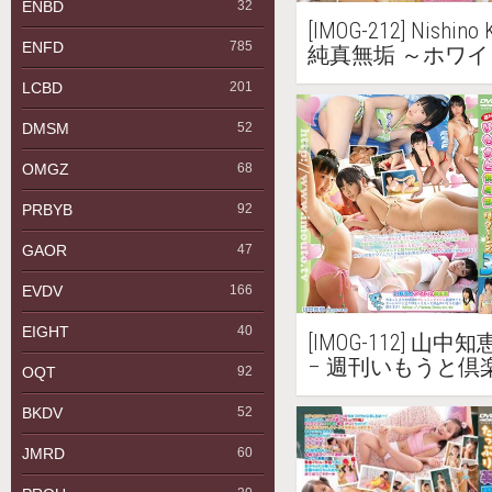
ENBD
32
[IMOG-212] Nishi
ENFD
785
純真無垢 ～ホワ
LCBD
201
DMSM
52
OMGZ
68
PRBYB
92
GAOR
47
EVDV
166
EIGHT
40
[IMOG-112] 山中知恵
– 週刊いもうと倶
OQT
92
中知恵 Part.3
BKDV
52
JMRD
60