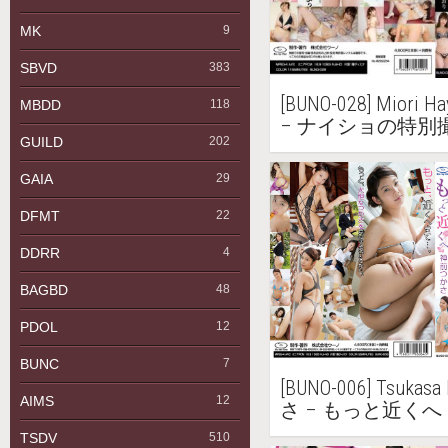
MK
9
SBVD
383
[BUNO-028] Mior
MBDD
118
– ナイショの特別
GUILD
202
Blu-ray
GAIA
29
DFMT
22
DDRR
4
BAGBD
48
PDOL
12
BUNC
7
[BUNO-006] Tsuka
AIMS
12
さ – もっと近くへ
TSDV
510