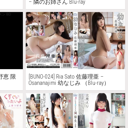
– 隣のお姉さん Blu-ray
 春野恵 限
[BUNO-024] Ria Sato 佐藤理亜 –
Osananajimi 幼なじみ （Blu-ray）