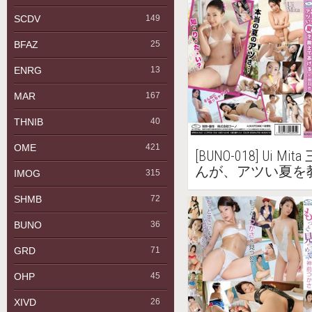
SCDV
149
BFAZ
25
ENRG
13
MAR
167
THNIB
40
OME
421
[BUNO-018] Ui M
んが、アツい夏を
IMOG
315
羽衣 Blu-ray
SHMB
72
BUNO
36
GRD
71
OHP
45
XIVD
26