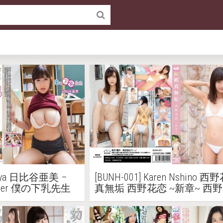
ibiya 日比谷亜美 –
[BUNH-001] Karen Nshino 西
eacher 僕の下乳先生
真無垢 西野花恋 ~新章~ 西
Blu-ray