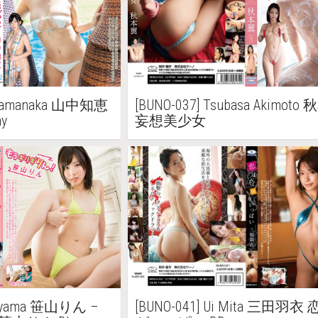
e Yamanaka 山中知恵
[BUNO-037] Tsubasa Akimoto
y
妄想美少女
asayama 笹山りん –
[BUNO-041] Ui Mita 三田羽