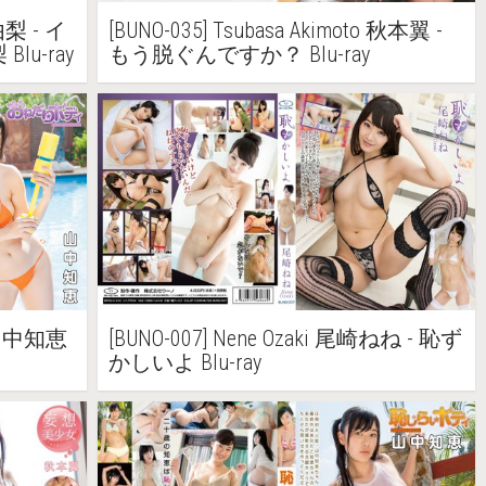
由梨 - イ
[BUNO-035] Tsubasa Akimoto 秋本翼 -
u-ray
もう脱ぐんですか？ Blu-ray
a 山中知恵
[BUNO-007] Nene Ozaki 尾崎ねね - 恥ず
かしいよ Blu-ray