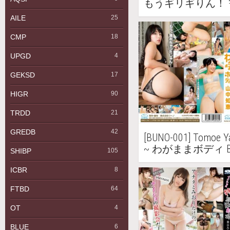
もうギリギりん！ 笹山
AILE
25
CMP
18
UPGD
4
GEKSD
17
HIGR
90
TRDD
21
GREDB
42
[BUNO-001] Tomo
~ わがままボディ Blu
SHIBP
105
ICBR
8
FTBD
64
OT
4
BLUE
6