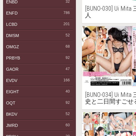
ENBD
32
[BUNO-030] Ui M
ENFD
786
人
LCBD
201
DMSM
52
OMGZ
68
PRBYB
92
GAOR
47
EVDV
166
EIGHT
40
[BUNO-034] Ui M
史と二日間すごせ
OQT
92
ありません～
BKDV
52
JMRD
60