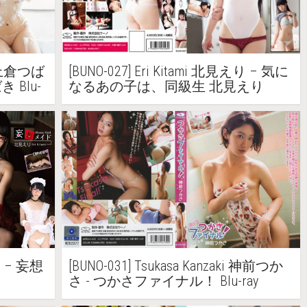
ra 上倉つば
[BUNO-027] Eri Kitami 北見えり – 気に
 Blu-
なるあの子は、同級生 北見えり
えり – 妄想
[BUNO-031] Tsukasa Kanzaki 神前つか
さ - つかさファイナル！ Blu-ray