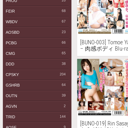
PROU
20
FEIR
68
WBDV
67
AOSBD
23
[BUNO-003] Tomo
PCBG
66
– 肉感ボディ Blu-ra
CMG
65
DDD
38
CPSKY
204
GSHRB
64
OUTN
39
AGVN
2
TRID
144
[BUNO-019] Rin S
AQSF
9