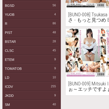
BGSD
56
[BUNO-008] Tsuka
YUOB
4
さ - もっと見つめ Bl
R
86
PIST
48
BSTAR
28
CLSC
45
ETEM
9
TOMATOB
9
LD
10
[BUNO-009] Mitsuk
ICDV
255
ぉ～エッチですよぉ…
ray
JKDD
9
SM
40