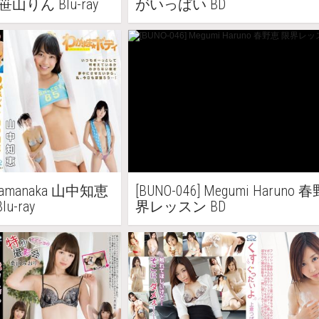
りん Blu-ray
がいっぱい BD
e Yamanaka 山中知恵
[BUNO-046] Megumi Haruno
-ray
界レッスン BD