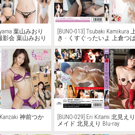
i Hayama 葉山みおり
[BUNO-013] Tsubaki Kamiku
撮影会 葉山みおり
き - くすぐったいよ 上倉つばき
ray
sa Kanzaki 神前つか
[BUNO-029] Eri Kitami 北見
メイド 北見えり Blu-ray