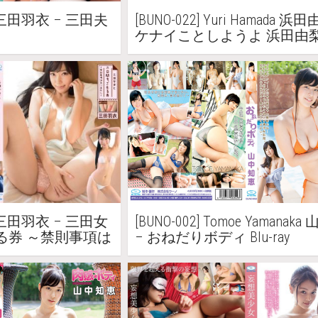
ita 三田羽衣 – 三田夫
[BUNO-022] Yuri Hamada 浜田
ケナイことしようよ 浜田由梨 Bl
ita 三田羽衣 – 三田女
[BUNO-002] Tomoe Yamanak
る券 ～禁則事項は
– おねだりボディ Blu-ray