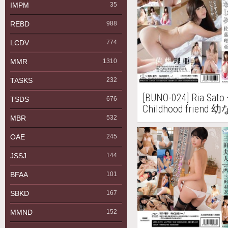
IMPM
35
REBD
988
LCDV
774
MMR
1310
TASKS
232
[BUNO-024] Ria S
TSDS
676
Childhood friend
MBR
532
OAE
245
JSSJ
144
BFAA
101
SBKD
167
MMND
152