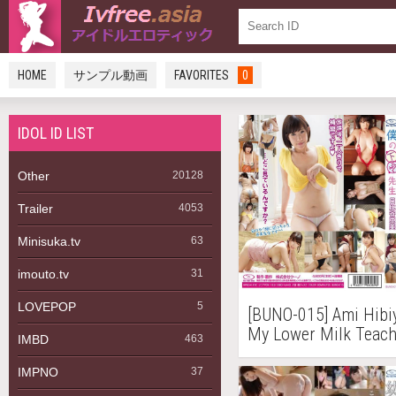
HOME
サンプル動画
FAVORITES
0
IDOL ID LIST
Other
20128
Trailer
4053
Minisuka.tv
63
imouto.tv
31
LOVEPOP
5
[BUNO-015] Ami H
My Lower Milk T
IMBD
463
IMPNO
37