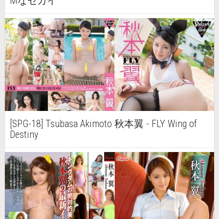
Mなセカイ
[SPG-18] Tsubasa Akimoto 秋本翼 - FLY Wing of
Destiny