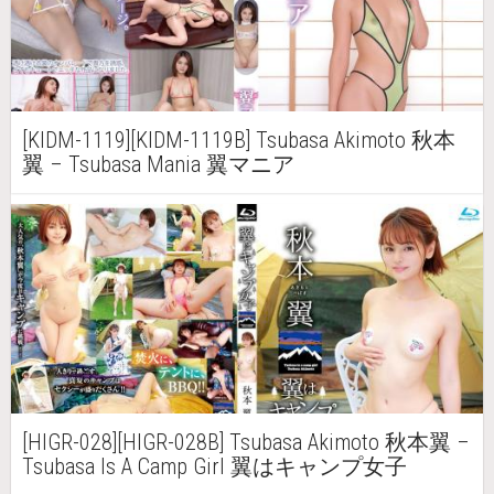
[KIDM-1119][KIDM-1119B] Tsubasa Akimoto 秋本
翼 – Tsubasa Mania 翼マニア
[HIGR-028][HIGR-028B] Tsubasa Akimoto 秋本翼 –
Tsubasa Is A Camp Girl 翼はキャンプ女子