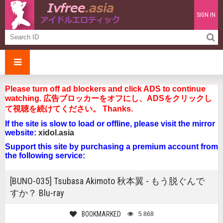
SIGN IN
Please turn off ad blockers and click ADS to continue
watching. 広告ブロッカーをオフにし、ADSをクリックし
て視聴を続けてください。 Thanks.
If the site is slow to load or offline, please visit the mirror
website:
xidol.asia
Support this site by purchasing a premium account from
the following service:
[BUNO-035] Tsubasa Akimoto 秋本翼 - もう脱ぐんで
すか？ Blu-ray
BOOKMARKED
5 868