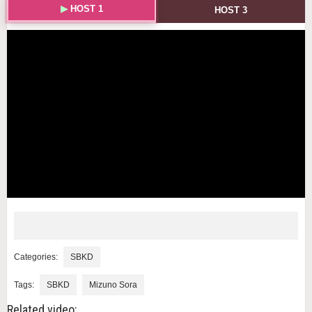
HOST 1
HOST 3
Categories:
SBKD
Tags:
SBKD
Mizuno Sora
Related video: