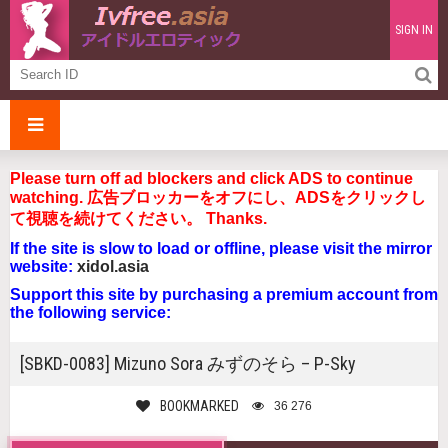
SIGN IN
Please turn off ad blockers and click ADS to continue
watching. 広告ブロッカーをオフにし、ADSをクリックし
て視聴を続けてください。 Thanks.
If the site is slow to load or offline, please visit the mirror
website:
xidol.asia
Support this site by purchasing a premium account from
the following service:
[SBKD-0083] Mizuno Sora みずのそら – P-Sky
BOOKMARKED
36 276