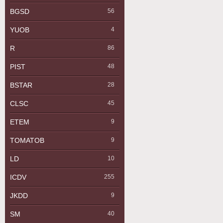
BGSD
56
YUOB
4
R
86
PIST
48
BSTAR
28
CLSC
45
ETEM
9
TOMATOB
9
LD
10
ICDV
255
JKDD
9
SM
40