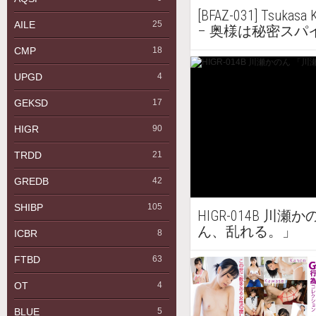
[BFAZ-031] Tsuka
AILE
25
– 奥様は秘密スパ
CMP
18
UPGD
4
GEKSD
17
HIGR
90
TRDD
21
GREDB
42
SHIBP
105
HIGR-014B 川
ん、乱れる。」
ICBR
8
FTBD
63
OT
4
BLUE
5