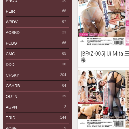
PROU
20
FEIR
68
WBDV
67
AOSBD
23
PCBG
66
[BFAZ-005] Ui M
CMG
65
泉
DDD
38
CPSKY
204
GSHRB
64
OUTN
39
AGVN
2
TRID
144
AQSF
9