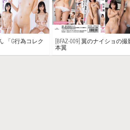
かのん 「G行為コレク
[BFAZ-009] 翼のナイショの
本翼