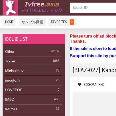
HOME
サンプル動画
FAVORITES
0
Please turn off a
IDOL ID LIST
Thanks.
If the site is slow to lo
Other
20139
Support this site by pu
Trailer
4056
[BFAZ-027] 
Minisuka.tv
33
imouto.tv
28
BOOKMARKED
LOVEPOP
5
IMBD
463
IMPNO
37