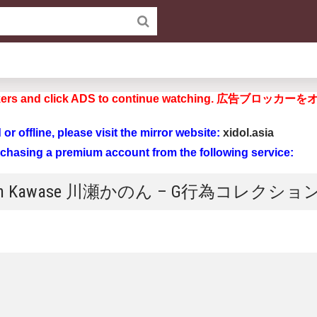
d blockers and click ADS to continue watchi
ad or offline, please visit the mirror website:
xidol.asia
rchasing a premium account from the following service:
Kanon Kawase 川瀬かのん – G行為コレクショ