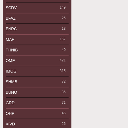
SCDV
149
BFAZ
25
ENRG
13
MAR
167
THNIB
40
OME
421
IMOG
315
SHMB
72
BUNO
36
GRD
71
OHP
45
XIVD
26