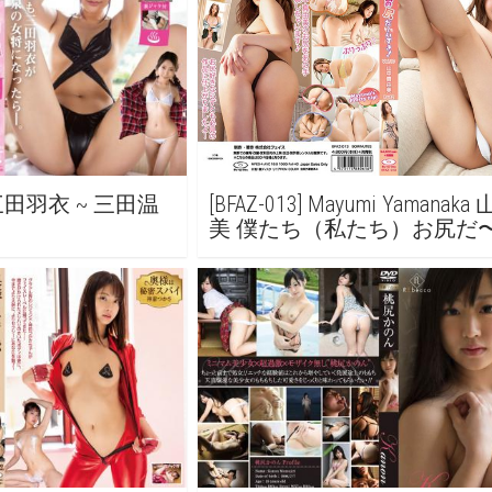
ita 三田羽衣 ~ 三田温
[BFAZ-013] Mayumi Yamana
美 僕たち（私たち）お尻だ
き！vol.10 山中真由美Part2