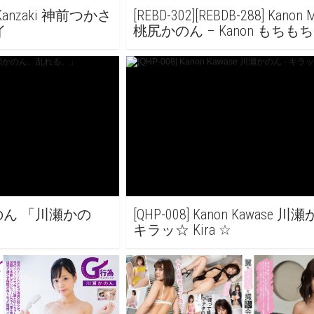
sa Kanzaki 神前つかさ
[REBD-302][REBDB-288] Kanon M
イ
桃尻かのん – Kanon もちも
ち！
瀬かのん 「川瀬かの
[QHP-008] Kanon Kawase 川
キラッ☆ Kira ☆