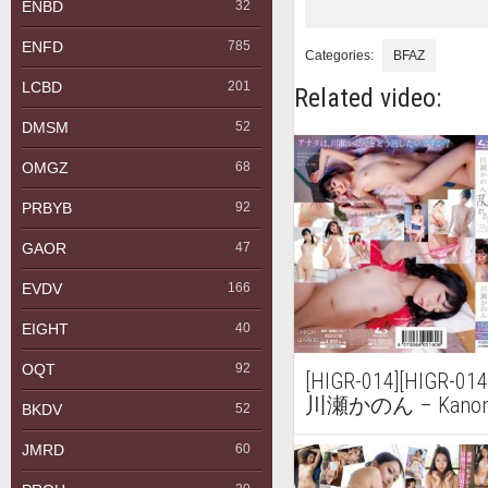
ENBD
32
ENFD
785
Categories:
BFAZ
LCBD
201
Related video:
DMSM
52
OMGZ
68
PRBYB
92
GAOR
47
EVDV
166
EIGHT
40
OQT
92
[HIGR-014][HIGR-01
川瀬かのん – Kanon K
BKDV
52
Disturbed. 川
JMRD
60