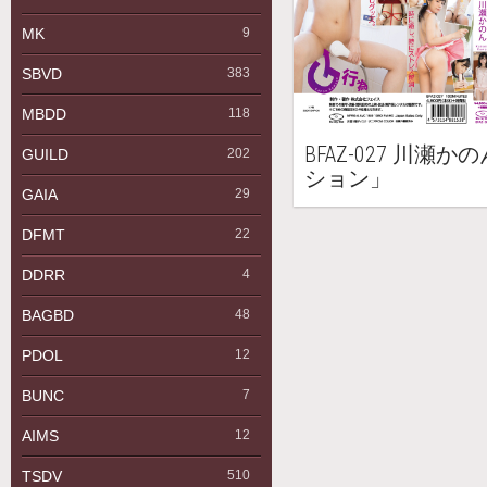
MK
9
SBVD
383
MBDD
118
BFAZ-027 川瀬
GUILD
202
ション」
GAIA
29
DFMT
22
DDRR
4
BAGBD
48
PDOL
12
BUNC
7
AIMS
12
TSDV
510