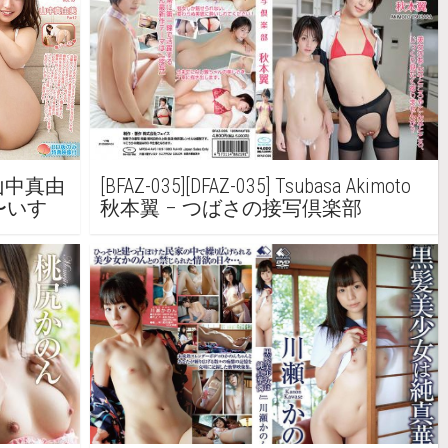
ka 山中真由
[BFAZ-035][DFAZ-035] Tsubasa Akimoto
〜いす
秋本翼 – つばさの接写倶楽部