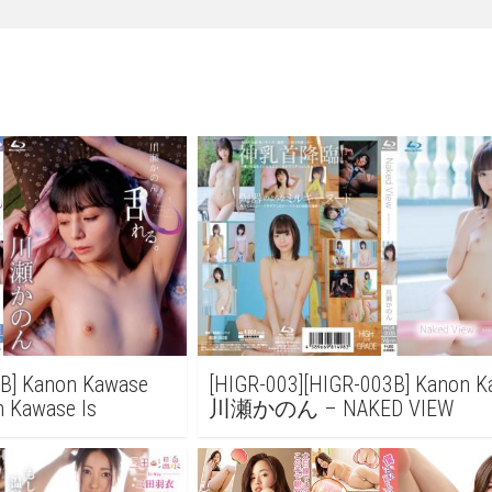
4B] Kanon Kawase
[HIGR-003][HIGR-003B] Kanon 
awase Is
川瀬かのん – NAKED VIEW
瀬かのん、乱れる。