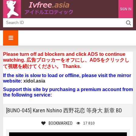
SIGN IN
Please turn off ad blockers and click ADS to continue
watching. 広告ブロッカーをオフにし、ADSをクリックし
て視聴を続けてください。 Thanks.
If the site is slow to load or offline, please visit the mirror
website:
xidol.asia
Support this site by purchasing a premium account from
the following service:
[BUNO-045] Karen Nshino 西野花恋 等身大 新章 BD
BOOKMARKED
17 810