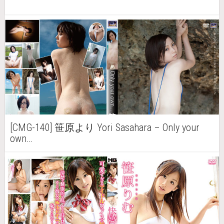
[CMG-140] 笹原より Yori Sasahara – Only your
own…