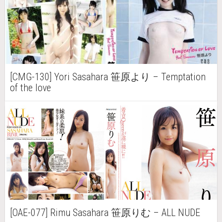
[CMG-130] Yori Sasahara 笹原より – Temptation
of the love
[OAE-077] Rimu Sasahara 笹原りむ – ALL NUDE