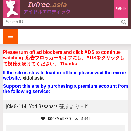
SIGN IN
Please turn off ad blockers and click ADS to continue
watching. 広告ブロッカーをオフにし、ADSをクリックし
て視聴を続けてください。 Thanks.
If the site is slow to load or offline, please visit the mirror
website:
xidol.asia
Support this site by purchasing a premium account from
the following service:
[CMG-114] Yori Sasahara 笹原より – if
BOOKMARKED
5 961