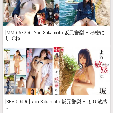
[MMR-AZ256] Yori Sakamoto 坂元誉梨 – 秘密に
してね
[SBVD-0496] Yori Sakamoto 坂元誉梨 – より敏感
に