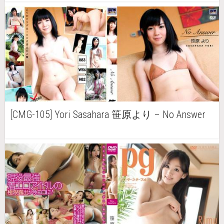
[CMG-105] Yori Sasahara 笹原より – No Answer