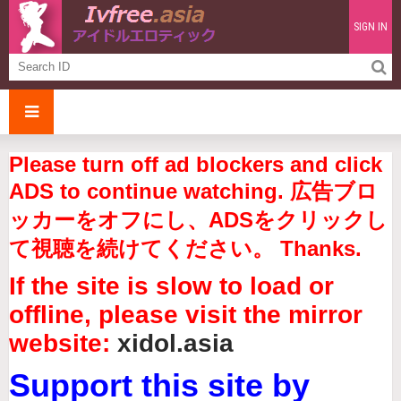
SIGN IN
Please turn off ad blockers and click
ADS to continue watching. 広告ブロ
ッカーをオフにし、ADSをクリックし
て視聴を続けてください。 Thanks.
If the site is slow to load or
offline, please visit the mirror
website:
xidol.asia
Support this site by