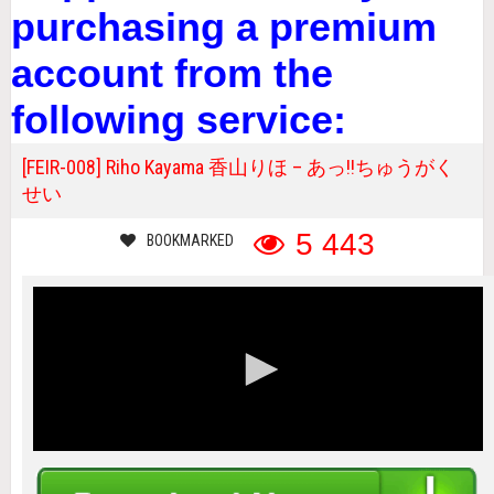
purchasing a premium
account from the
following service:
[FEIR-008] Riho Kayama 香山りほ – あっ!!ちゅうがく
せい
5 443
BOOKMARKED