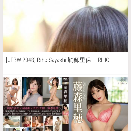
[UFBW-2048] Riho Sayashi 鞘師里保 – RIHO