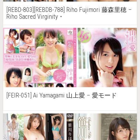
[REBD-803][REBDB-788] Riho Fujimori 藤森里穂 –
Riho Sacred Virginity・
[FEIR-051] Ai Yamagami 山上愛 – 愛モード