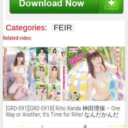
Categories:
FEIR
Related video:
[GRD-091][GRD-091B] Riho Kanda 神田理保 – One
Way or Another, It’s Time for Riho! なんだかんだ
りほcha！