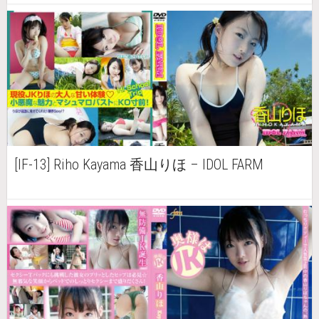
[IF-13] Riho Kayama 香山りほ – IDOL FARM