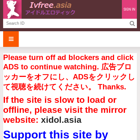
SIGN IN
Please turn off ad blockers and click
ADS to continue watching. 広告ブロ
ッカーをオフにし、ADSをクリックし
て視聴を続けてください。 Thanks.
If the site is slow to load or
offline, please visit the mirror
website:
xidol.asia
Support this site by