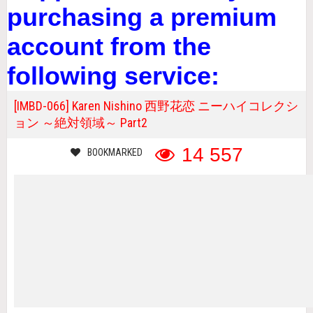
purchasing a premium
account from the
following service:
[IMBD-066] Karen Nishino 西野花恋 ニーハイコレクシ
ョン ～絶対領域～ Part2
14 557
BOOKMARKED