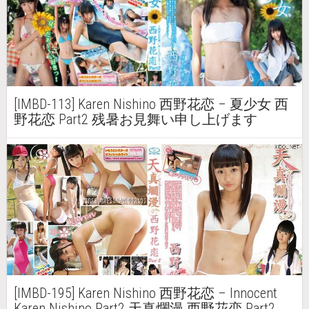
[IMBD-113] Karen Nishino 西野花恋 – 夏少女 西
野花恋 Part2 残暑お見舞い申し上げます
[IMBD-195] Karen Nishino 西野花恋 – Innocent
Karen Nishino Part2 天真爛漫 西野花恋 Part2