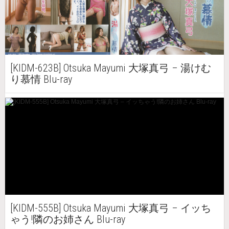
[KIDM-623B] Otsuka Mayumi 大塚真弓 – 湯けむ
り慕情 Blu-ray
[KIDM-555B] Otsuka Mayumi 大塚真弓 – イッち
ゃう!隣のお姉さん Blu-ray