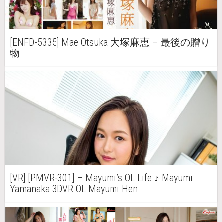
[ENFD-5335] Mae Otsuka 大塚麻恵 – 最後の贈り
物
[VR] [PMVR-301] – Mayumi’s OL Life ♪ Mayumi
Yamanaka 3DVR OL Mayumi Hen