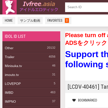
HOME
サンプル動画
FAVORITES
0
Please turn 
IDOL ID LIST
ADSをクリック
Other
20132
Support t
Trailer
4056
following 
Minisuka.tv
46
imouto.tv
31
LOVEPOP
5
[LCDV-40461]
IMBD
463
BOOKMARKED
IMPNO
37