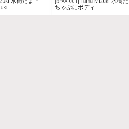
 Mizuki 水樹たま –
[BFAA-001] Tama Mizuki 水樹
uki
ちゃぷにボディ