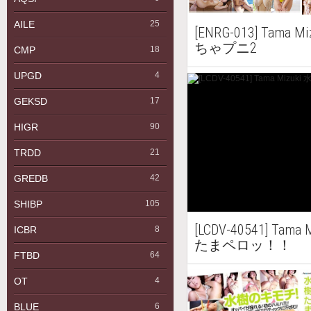
AILE
25
[ENRG-013] Tama 
ちゃプニ2
CMP
18
UPGD
4
GEKSD
17
HIGR
90
TRDD
21
GREDB
42
SHIBP
105
[LCDV-40541] Tam
ICBR
8
たまペロッ！！
FTBD
64
OT
4
BLUE
6