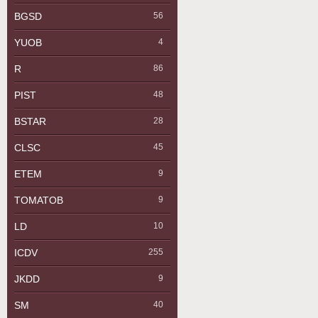
BGSD
56
YUOB
4
R
86
PIST
48
BSTAR
28
CLSC
45
ETEM
9
TOMATOB
9
LD
10
ICDV
255
JKDD
9
SM
40