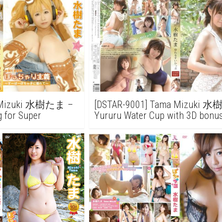
a Mizuki 水樹たま –
[DSTAR-9001] Tama Mizuki 
 for Super
Yururu Water Cup with 3D bonus
っちゃり主義～すーぱー
ゆれるすいかっぷ ３Ｄ特
～
り