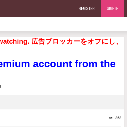
REGISTER
SIGN IN
continue watching. 広告ブロッカーをオフにし、
remium account from the
858