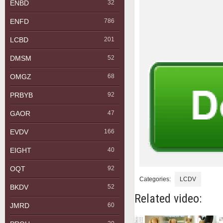
ENBD
32
ENFD
786
LCBD
201
DMSM
52
OMGZ
68
PRBYB
92
GAOR
47
EVDV
166
EIGHT
40
OQT
92
Categories:
LCDV
BKDV
52
Related video:
JMRD
60