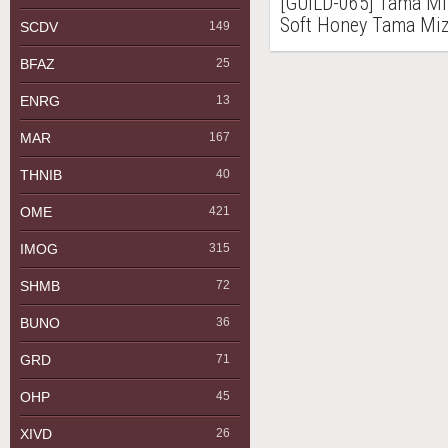
[GUILD-065] Tama
Soft Honey Tama Miz
SCDV
149
BFAZ
25
ENRG
13
MAR
167
THNIB
40
OME
421
IMOG
315
SHMB
72
BUNO
36
GRD
71
OHP
45
XIVD
26