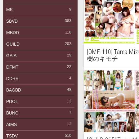
MK
9
SBVD
383
MBDD
118
GUILD
202
[OME-110] Tama 
GAIA
29
樹のキモチ
DFMT
22
DDRR
4
BAGBD
48
PDOL
12
BUNC
7
AIMS
12
TSDV
510