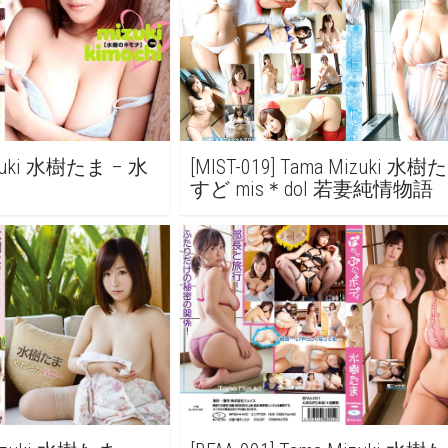
Mizuki 水樹たま – 水
[MIST-019] Tama Mizuki 水樹
すど mis＊dol 若妻純情物語