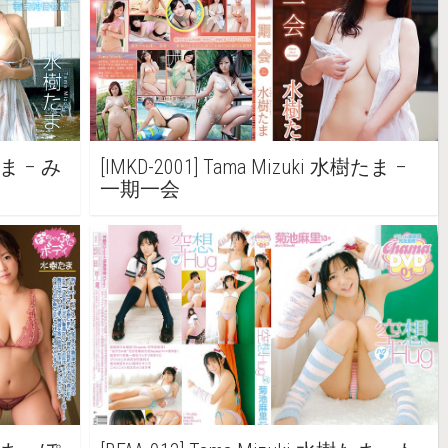
たま – み
[IMKD-2001] Tama Mizuki 水樹たま –
一期一会