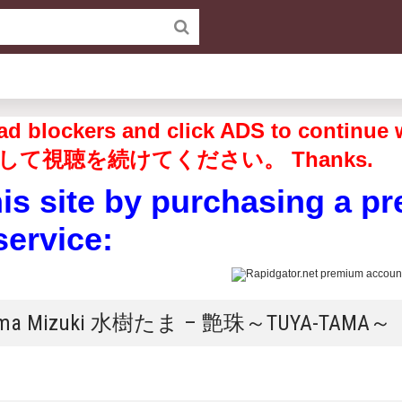
off ad blockers and click ADS to 
して視聴を続けてください。 Thanks.
his site by purchasing a p
service:
 Tama Mizuki 水樹たま – 艶珠～TUYA-TAMA～