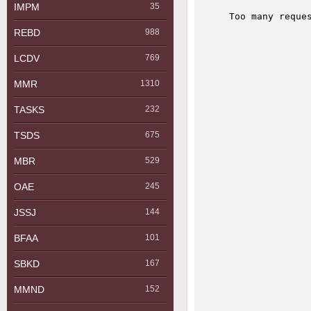
IMPM
35
REBD
988
LCDV
769
MMR
1310
TASKS
232
TSDS
675
MBR
529
OAE
245
JSSJ
144
BFAA
101
SBKD
167
MMND
152