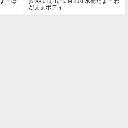
たま – ぽ
[BFAA-013] Tama Mizuki 水樹たま – わ
がままボディ