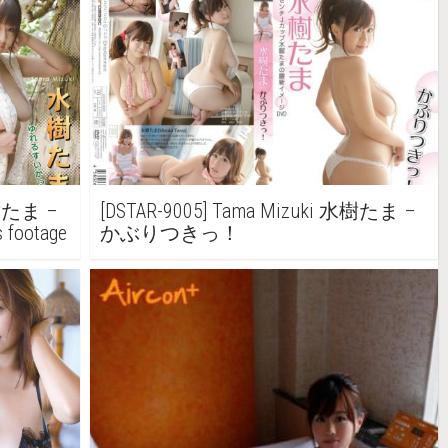
水樹たま –
[DSTAR-9005] Tama Mizuki 水樹たま –
 footage
かぶりつきっ！
典映像入