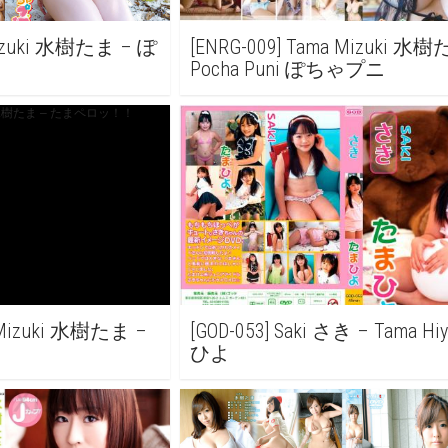
Mizuki 水樹たま – ぽ
[ENRG-009] Tama Mizuki 水
Pocha Puni ぽちゃプニ
a Mizuki 水樹たま –
[GOD-053] Saki さき – Tama H
ひよ