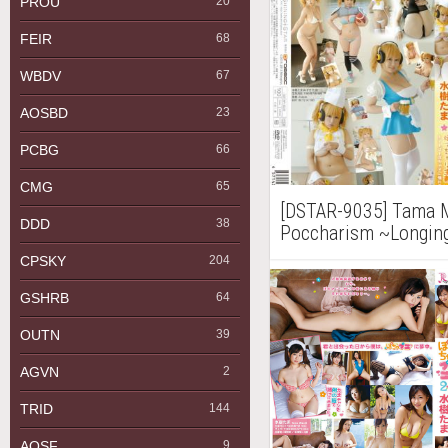
PROU
20
FEIR
68
WBDV
67
AOSBD
23
PCBG
66
CMG
65
[DSTAR-9035] Tam
DDD
38
Poccharism ~Longing
Pochaco~ ぽ
CPSKY
204
ぽちゃ子に憧れて
GSHRB
64
OUTN
39
AGVN
2
TRID
144
AQSF
9