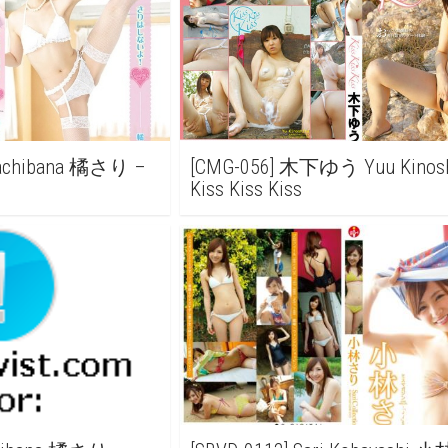
 Tachibana 橘さり –
[CMG-056] 木下ゆう Yuu Kinosh
Kiss Kiss Kiss