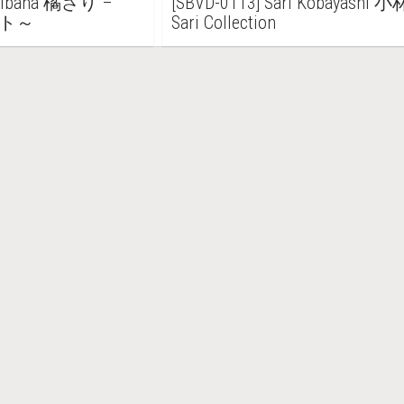
achibana 橘さり –
[SBVD-0113] Sari Kobayashi
ット～
Sari Collection