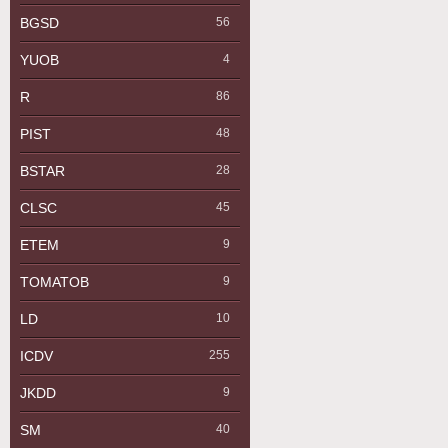
BGSD
56
YUOB
4
R
86
PIST
48
BSTAR
28
CLSC
45
ETEM
9
TOMATOB
9
LD
10
ICDV
255
JKDD
9
SM
40