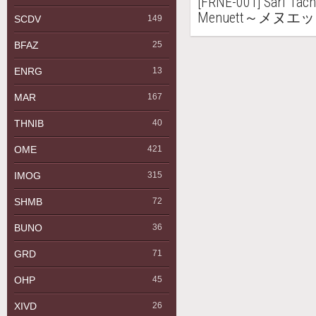
[FRNE-001] Sari T
Menuett～メヌエ
SCDV
149
BFAZ
25
ENRG
13
MAR
167
THNIB
40
OME
421
IMOG
315
SHMB
72
BUNO
36
GRD
71
OHP
45
XIVD
26