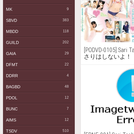
MK
9
SBVD
383
MBDD
118
GUILD
202
[PODVD-0105] Sari
GAIA
29
さりはしないよ！
DFMT
22
DDRR
4
BAGBD
48
PDOL
12
BUNC
7
AIMS
12
TSDV
510