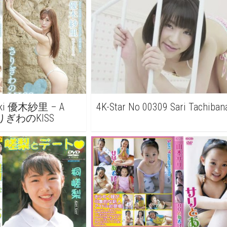
Yuuki 優木紗里 – A
4K-Star No 00309 Sari Tachiban
s さりぎわのKISS