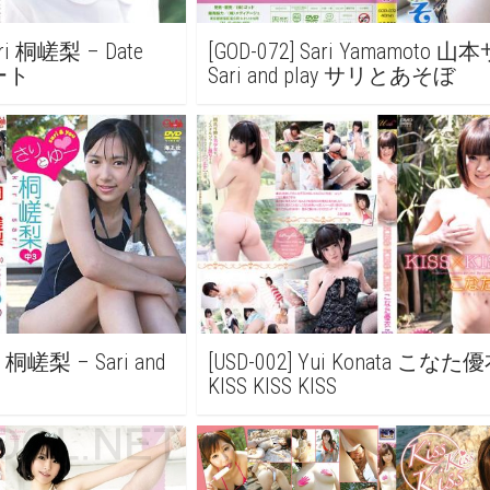
Sari 桐嵯梨 – Date
[GOD-072] Sari Yamamoto 山
デート
Sari and play サリとあそぼ
iri 桐嵯梨 – Sari and
[USD-002] Yui Konata こなた優
KISS KISS KISS