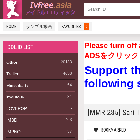
HOME
サンプル動画
FAVORITES
0
Please turn 
IDOL ID LIST
ADSをクリック
Other
20133
Support t
Trailer
4053
following 
Minisuka.tv
54
imouto.tv
31
LOVEPOP
5
[MMR-285] Sari
IMBD
463
BOOKMARKED
IMPNO
37