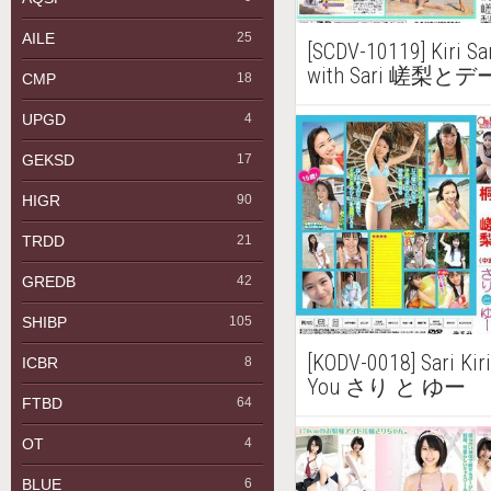
AILE
25
[SCDV-10119] Kiri 
with Sari 嵯梨と
CMP
18
UPGD
4
GEKSD
17
HIGR
90
TRDD
21
GREDB
42
SHIBP
105
[KODV-0018] Sari K
ICBR
8
You さり と ゆー
FTBD
64
OT
4
BLUE
6