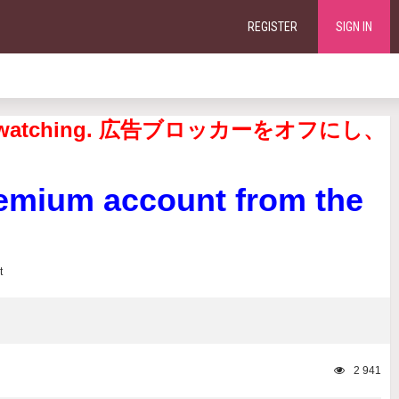
REGISTER
SIGN IN
continue watching. 広告ブロッカーをオフにし、
remium account from the
2 941