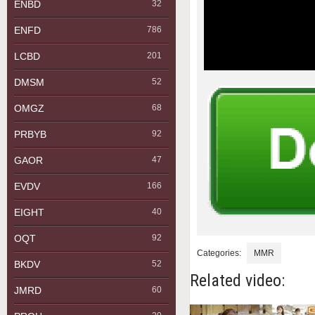
ENBD
32
ENFD
786
LCBD
201
DMSM
52
OMGZ
68
PRBYB
92
GAOR
47
EVDV
166
EIGHT
40
OQT
92
Categories:
MMR
BKDV
52
Related video:
JMRD
60