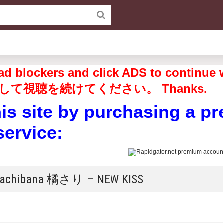
off ad blockers and click ADS to 
して視聴を続けてください。 Thanks.
his site by purchasing a p
service:
 Tachibana 橘さり – NEW KISS