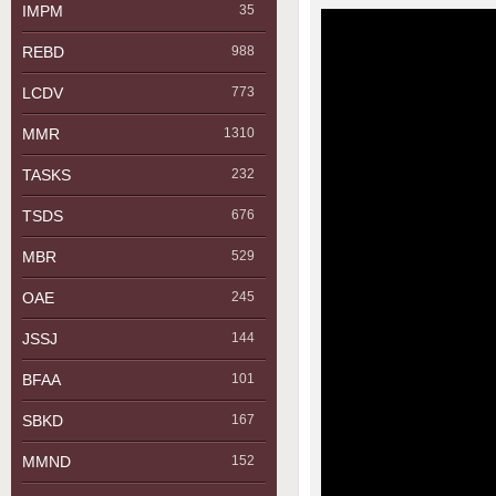
IMPM
35
REBD
988
LCDV
773
MMR
1310
TASKS
232
TSDS
676
MBR
529
OAE
245
JSSJ
144
BFAA
101
SBKD
167
MMND
152