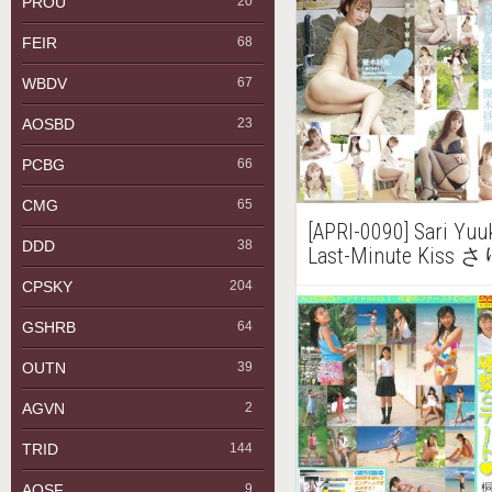
PROU
20
FEIR
68
WBDV
67
AOSBD
23
PCBG
66
CMG
65
[APRI-0090] Sari 
DDD
38
Last-Minute Kis
CPSKY
204
GSHRB
64
OUTN
39
AGVN
2
TRID
144
AQSF
9