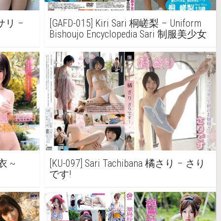
本サリ –
[GAFD-015] Kiri Sari 桐嵯梨 – Uniform
Bishoujo Encyclopedia Sari 制服美少女
図鑑 さり
衣 ~
[KU-097] Sari Tachibana 橘さり – さり
です!