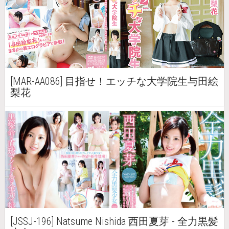
[MAR-AA086] 目指せ！エッチな大学院生与田絵
梨花
[JSSJ-196] Natsume Nishida 西田夏芽 - 全力黒髪