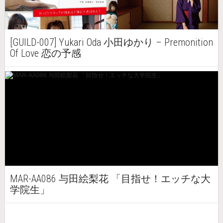
[GUILD-007] Yukari Oda 小田ゆかり – Premonition
Of Love 恋の予感
MAR-AA086 与田絵梨花 「目指せ！エッチな大
学院生」