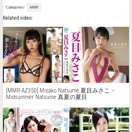
Categories:
MMR
Related video:
[MMR-AZ350] Misako Natsume 夏目みさこ –
Midsummer Natsume 真夏の夏目