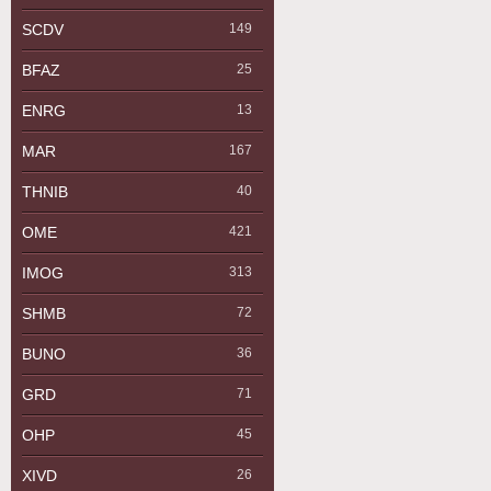
SCDV
149
BFAZ
25
ENRG
13
MAR
167
THNIB
40
OME
421
IMOG
313
SHMB
72
BUNO
36
GRD
71
OHP
45
XIVD
26