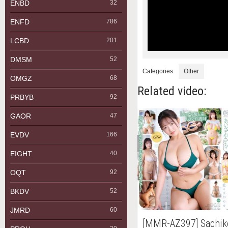
ENBD
32
ENFD
786
LCBD
201
DMSM
52
Categories:
Other
OMGZ
68
Related video:
PRBYB
92
GAOR
47
EVDV
166
EIGHT
40
OQT
92
BKDV
52
JMRD
60
[MMR-AZ397] Sach