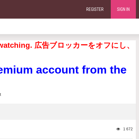
REGISTER
SIGN IN
continue watching. 広告ブロッカーをオフにし、
remium account from the
1 672