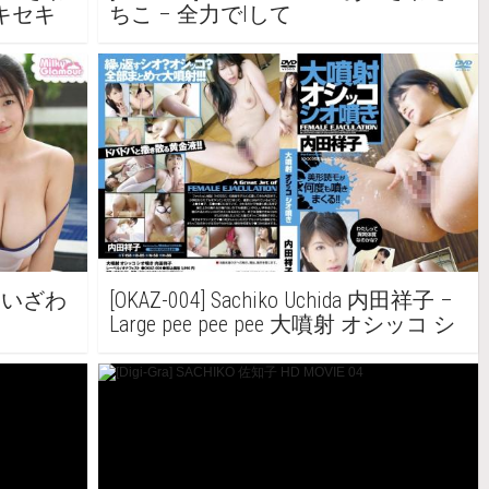
愛のキセキ
ちこ – 全力でIして
wa あいざわ
[OKAZ-004] Sachiko Uchida 内田祥子 –
Large pee pee pee 大噴射 オシッコ シ
オ噴き