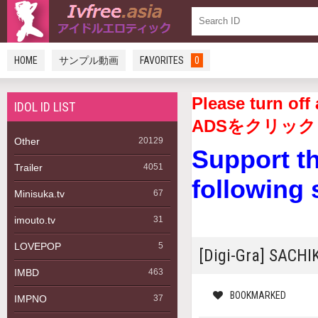
HOME
サンプル動画
FAVORITES
0
Please turn 
IDOL ID LIST
ADSをクリック
Other
20129
Support t
Trailer
4051
following 
Minisuka.tv
67
imouto.tv
31
LOVEPOP
5
[Digi-Gra] SAC
IMBD
463
BOOKMARKED
IMPNO
37