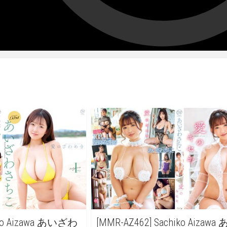
iko Aizawa あいざわ
[MMR-AZ462] Sachiko Aiza