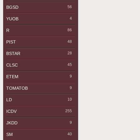
BGSD
56
YUOB
4
R
86
PIST
48
BSTAR
28
CLSC
45
ETEM
9
TOMATOB
9
LD
10
ICDV
255
JKDD
9
SM
40