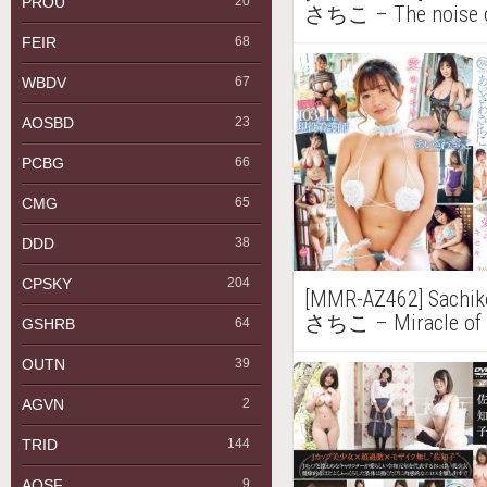
PROU
20
さちこ – The noise
き -2K
FEIR
68
WBDV
67
AOSBD
23
PCBG
66
CMG
65
DDD
38
CPSKY
204
[MMR-AZ462] Sach
さちこ – Miracle 
GSHRB
64
OUTN
39
AGVN
2
TRID
144
AQSF
9