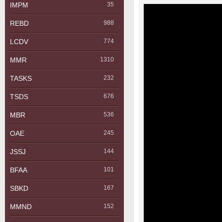
IMPM
35
REBD
988
LCDV
774
MMR
1310
TASKS
232
TSDS
676
MBR
536
OAE
245
JSSJ
144
BFAA
101
SBKD
167
MMND
152