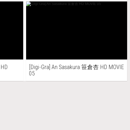
 HD
[Digi-Gra] An Sasakura 笹倉杏 HD MOVIE
05