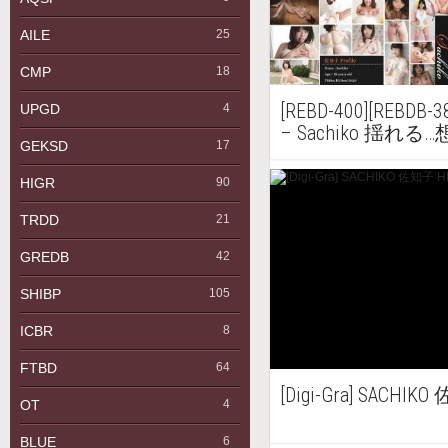
AILE
25
CMP
18
[REBD-400][REBDB-
UPGD
4
– Sachiko 揺れる
GEKSD
17
HIGR
90
TRDD
21
GREDB
42
SHIBP
105
ICBR
8
FTBD
64
[Digi-Gra] SACHIK
OT
4
BLUE
6