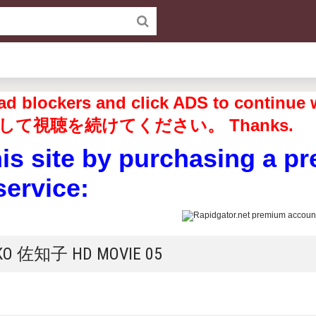
off ad blockers and click ADS to 
して視聴を続けてください。 Thanks.
his site by purchasing a p
service:
HIKO 佐知子 HD MOVIE 05