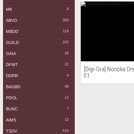
MK
9
SBVD
383
MBDD
118
GUILD
202
GAIA
29
DFMT
22
[Digi-Gra] Nonoka
01
DDRR
4
BAGBD
48
PDOL
12
BUNC
7
AIMS
12
TSDV
510