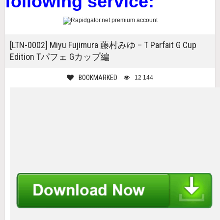
following service:
[LTN-0002] Miyu Fujimura 藤村みゆ – T Parfait G Cup
Edition Tパフェ Gカップ編
BOOKMARKED
12 144