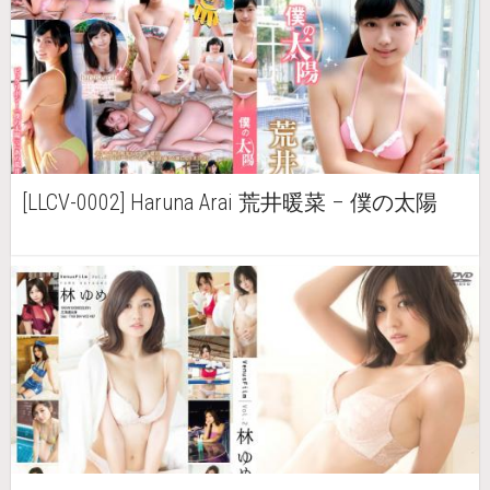
[LLCV-0002] Haruna Arai 荒井暖菜 – 僕の太陽