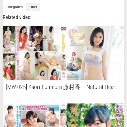
Categories:
Other
Related video:
[MW-025] Kaori Fujimura 藤村香 – Natural Heart