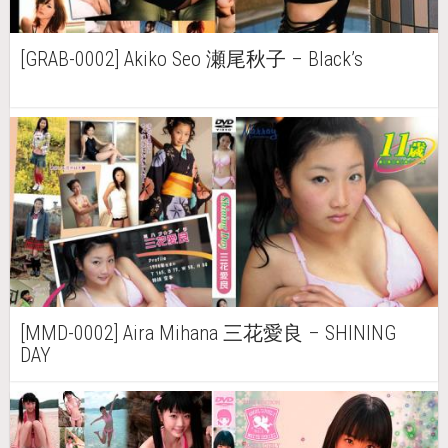
[GRAB-0002] Akiko Seo 瀬尾秋子 – Black’s
[MMD-0002] Aira Mihana 三花愛良 – SHINING
DAY