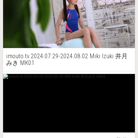
imouto.tv 2024.07.29-2024.08.02 Miki Izuki 井月
みき MK01