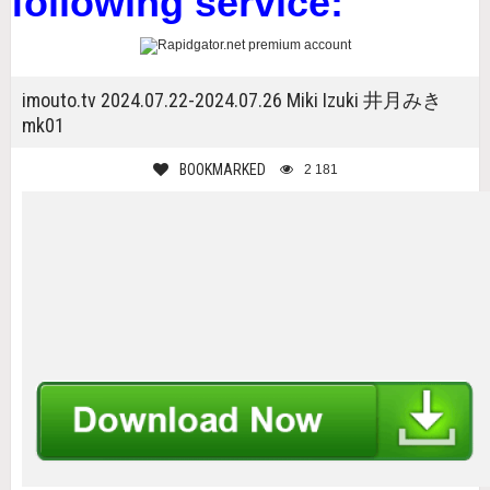
following service:
imouto.tv 2024.07.22-2024.07.26 Miki Izuki 井月みき
mk01
BOOKMARKED
2 181