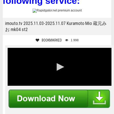
following service:
imouto.tv 2025.11.03-2025.11.07 Kuramoto Mio 蔵元み
お mk04 st2
BOOKMARKED
1 998