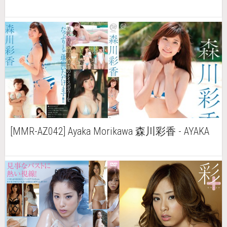
[MMR-AZ042] Ayaka Morikawa 森川彩香 - AYAKA