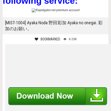
following service:
[MIST-1004] Ayaka Noda 野田彩加 Ayaka no onegai. 彩
加のお願い。
BOOKMARKED
6 238