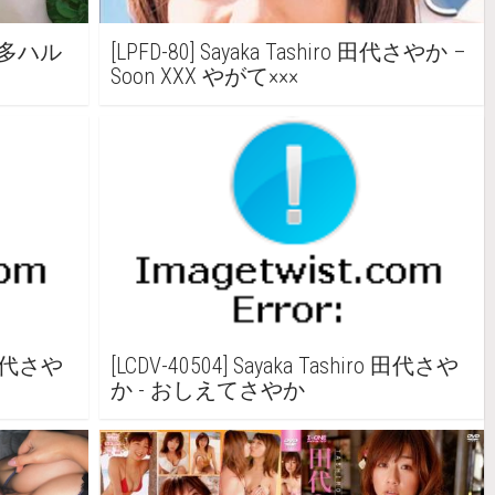
a 奏多ハル
[LPFD-80] Sayaka Tashiro 田代さやか –
Soon XXX やがて×××
o 田代さや
[LCDV-40504] Sayaka Tashiro 田代さや
か - おしえてさやか