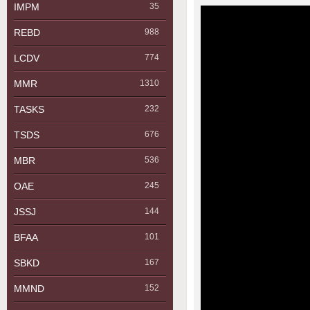
IMPM
35
REBD
988
LCDV
774
MMR
1310
TASKS
232
TSDS
676
MBR
536
OAE
245
JSSJ
144
BFAA
101
SBKD
167
MMND
152