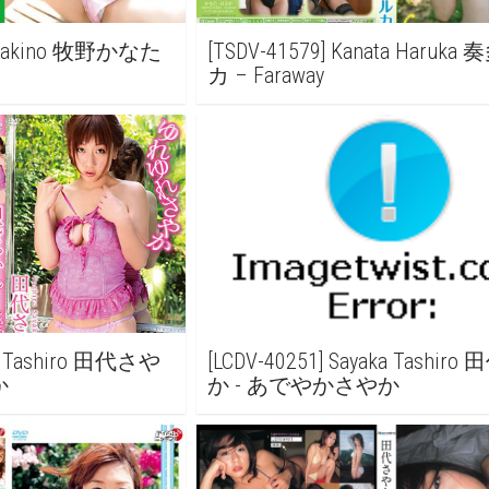
ta Makino 牧野かなた
[TSDV-41579] Kanata Haruk
カ – Faraway
ka Tashiro 田代さや
[LCDV-40251] Sayaka Tashir
か
か - あでやかさやか