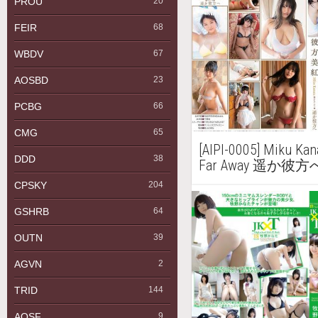
PROU
20
FEIR
68
WBDV
67
AOSBD
23
PCBG
66
CMG
65
[AIPI-0005] Miku K
DDD
38
Far Away 遥か彼方
CPSKY
204
GSHRB
64
OUTN
39
AGVN
2
TRID
144
AQSF
9