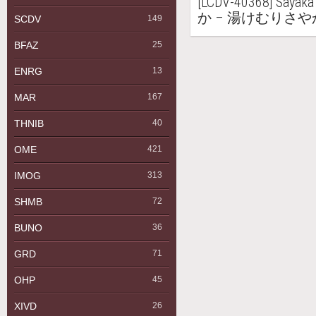
[LCDV-40368] Saya
か – 湯けむりさや
SCDV
149
BFAZ
25
ENRG
13
MAR
167
THNIB
40
OME
421
IMOG
313
SHMB
72
BUNO
36
GRD
71
OHP
45
XIVD
26