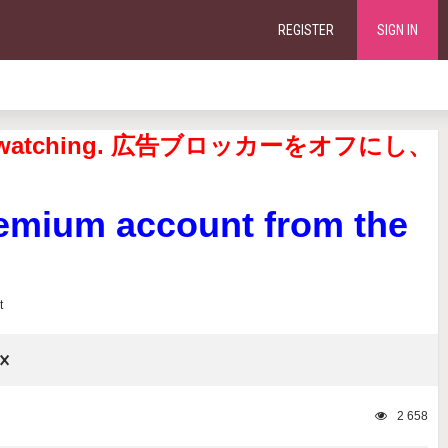
REGISTER
SIGN IN
continue watching. 広告ブロッカーをオフにし、
remium account from the
×
2 658