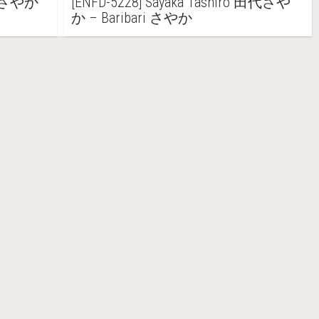
 田代さやか
[ENFD-5228] Sayaka Tashiro 田代さや
か – Baribari さやか