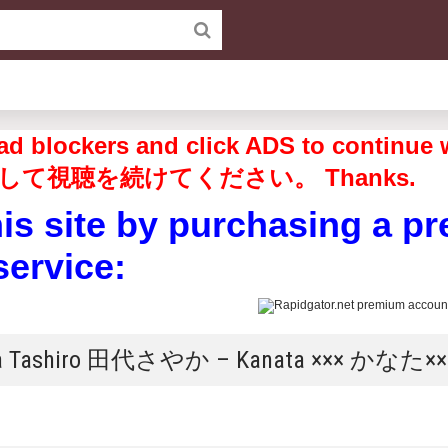
off ad blockers and click ADS to 
して視聴を続けてください。 Thanks.
his site by purchasing a p
service:
aka Tashiro 田代さやか – Kanata ××× かなた××