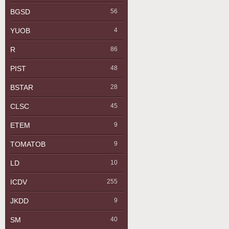
BGSD
56
YUOB
4
R
86
PIST
48
BSTAR
28
CLSC
45
ETEM
9
TOMATOB
9
LD
10
ICDV
255
JKDD
9
SM
40