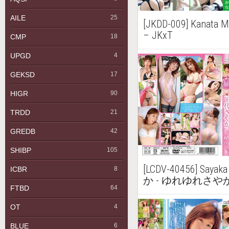
AILE
25
[JKDD-009] Kana
– JKxT
CMP
18
UPGD
4
GEKSD
17
HIGR
90
TRDD
21
GREDB
42
SHIBP
105
[LCDV-40456] Saya
ICBR
8
か - ゆれゆれさや
FTBD
64
OT
4
BLUE
6