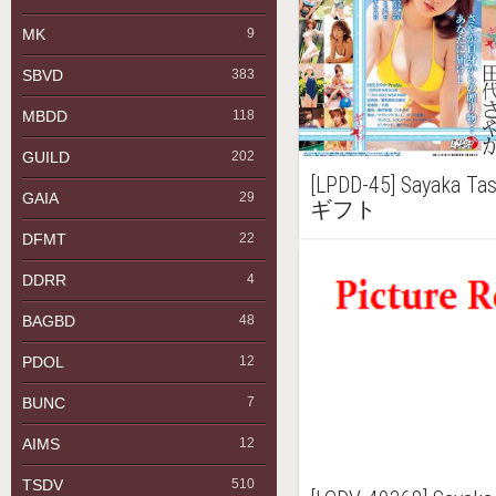
MK
9
SBVD
383
MBDD
118
GUILD
202
[LPDD-45] Sayaka
GAIA
29
ギフト
DFMT
22
DDRR
4
BAGBD
48
PDOL
12
BUNC
7
AIMS
12
TSDV
510