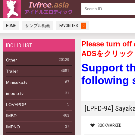
HOME
サンプル動画
FAVORITES
0
Please turn 
IDOL ID LIST
ADSをクリック
Other
20129
Support t
Trailer
4051
following 
Minisuka.tv
67
imouto.tv
31
LOVEPOP
5
[LPFD-94] Say
IMBD
463
BOOKMARKED
IMPNO
37