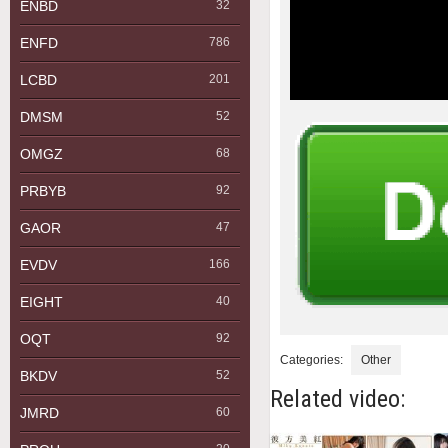
ENBD
32
ENFD
786
LCBD
201
DMSM
52
OMGZ
68
PRBYB
92
GAOR
47
EVDV
166
EIGHT
40
OQT
92
Categories:
Other
BKDV
52
Related video:
JMRD
60