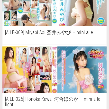
[AILE-009] Miyabi Aoi 蒼井みやび – mini aile
[AILE-025] Honoka Kawai 河合ほのか – mini aile
light