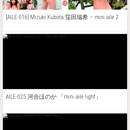
[AILE-016] Mizuki Kubota 窪田瑞希 – mini aile 2
AILE-025 河合ほのか 「mini aile light」