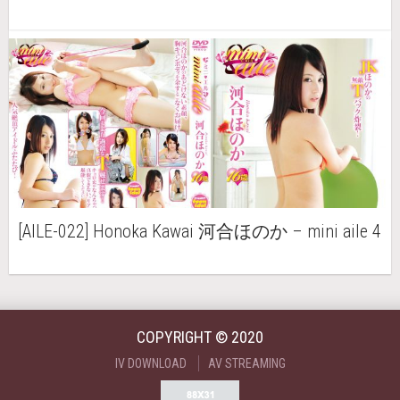
[AILE-022] Honoka Kawai 河合ほのか – mini aile 4
COPYRIGHT © 2020
IV DOWNLOAD
AV STREAMING