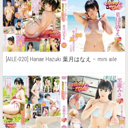
[AILE-020] Hanae Hazuki 葉月はなえ – mini aile