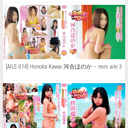
[AILE-014] Honoka Kawai 河合ほのか – mini aile 3