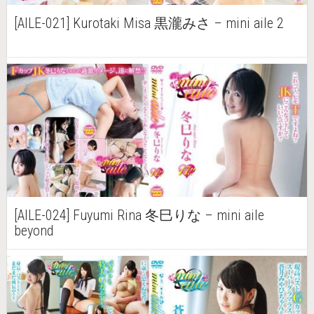
[AILE-021] Kurotaki Misa 黒瀧みさ – mini aile 2
[AILE-024] Fuyumi Rina 冬巳りな – mini aile
beyond