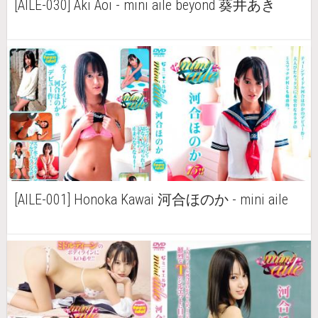
[AILE-030] Aki Aoi - mini aile beyond 葵井あき
[AILE-001] Honoka Kawai 河合ほのか - mini aile