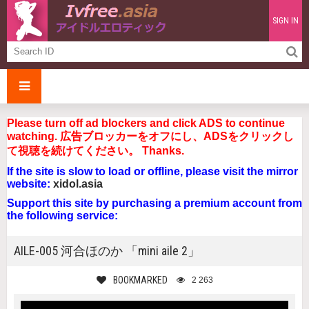
SIGN IN
Please turn off ad blockers and click ADS to continue
watching. 広告ブロッカーをオフにし、ADSをクリックし
て視聴を続けてください。 Thanks.
If the site is slow to load or offline, please visit the mirror
website:
xidol.asia
Support this site by purchasing a premium account from
the following service:
AILE-005 河合ほのか 「mini aile 2」
BOOKMARKED
2 263