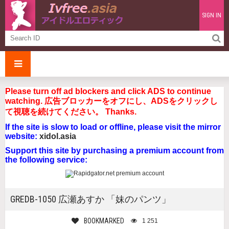
SIGN IN
Please turn off ad blockers and click ADS to continue
watching. 広告ブロッカーをオフにし、ADSをクリックし
て視聴を続けてください。 Thanks.
If the site is slow to load or offline, please visit the mirror
website:
xidol.asia
Support this site by purchasing a premium account from
the following service:
GREDB-1050 広瀬あすか 「妹のパンツ」
BOOKMARKED
1 251