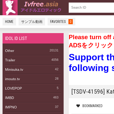
HOME
サンプル動画
FAVORITES
0
Please turn 
IDOL ID LIST
ADSをクリック
Other
20131
Support t
Trailer
4056
following 
Minisuka.tv
42
imouto.tv
28
LOVEPOP
5
[TSDV-41596] K
IMBD
463
BOOKMARKED
IMPNO
37