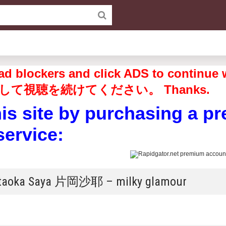
off ad blockers and click ADS to 
して視聴を続けてください。 Thanks.
his site by purchasing a p
service:
ataoka Saya 片岡沙耶 – milky glamour