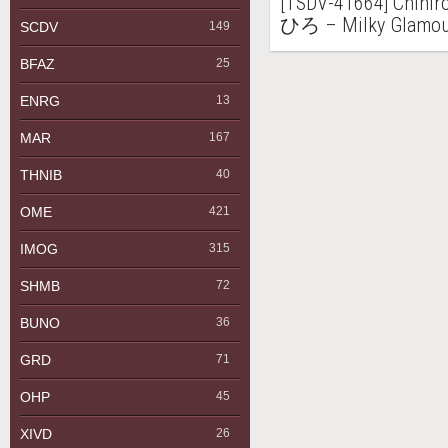
[TSDV-41664] Chih
ひろ – Milky Glamo
SCDV
149
BFAZ
25
ENRG
13
MAR
167
THNIB
40
OME
421
IMOG
315
SHMB
72
BUNO
36
GRD
71
OHP
45
XIVD
26