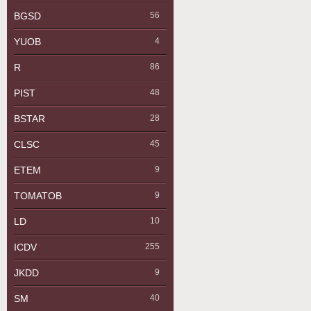
BGSD
56
YUOB
4
R
86
PIST
48
BSTAR
28
CLSC
45
ETEM
9
TOMATOB
9
LD
10
ICDV
255
JKDD
9
SM
40