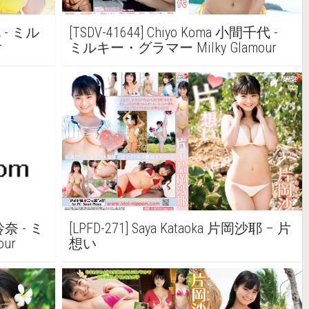
花 - ミル
[TSDV-41644] Chiyo Koma 小間千代 -
r
ミルキー・グラマー Milky Glamour
西玲奈 - ミ
[LPFD-271] Saya Kataoka 片岡沙耶 – 片
ur
想い