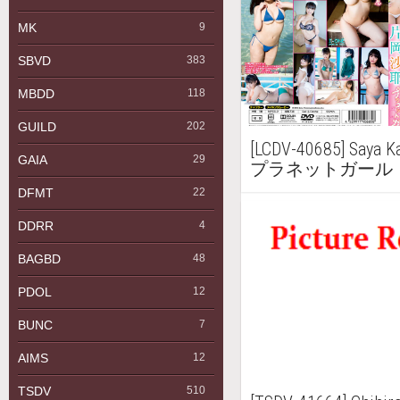
MK
9
SBVD
383
MBDD
118
GUILD
202
[LCDV-40685] Say
GAIA
29
プラネットガール
DFMT
22
DDRR
4
BAGBD
48
PDOL
12
BUNC
7
AIMS
12
TSDV
510