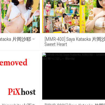
a Kataoka 片岡沙耶 –
[MMR-400] Saya Kataoka 片岡
Sweet Heart