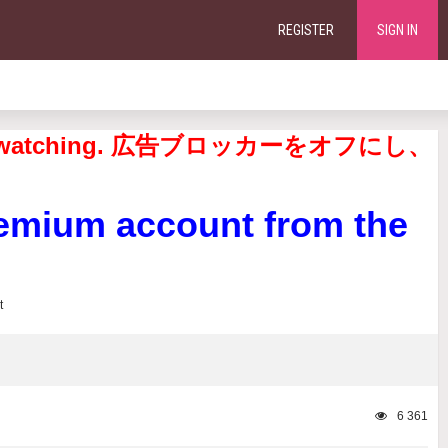
REGISTER
SIGN IN
continue watching. 広告ブロッカーをオフにし、
remium account from the
6 361