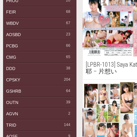
PROU
20
FEIR
68
WBDV
67
AOSBD
23
PCBG
66
CMG
65
[LPBR-1013] Saya K
DDD
38
耶 – 片想い
CPSKY
204
GSHRB
64
OUTN
39
AGVN
2
TRID
144
AQSF
9