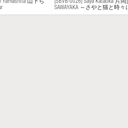
iro Yamashita 山下ち
[SBVB-0026] Saya Kataoka 
ur
SAWAYAKA ～さやと猫と時
～ Blu-ray