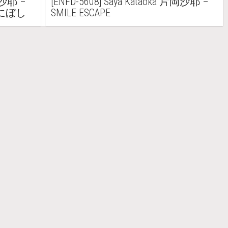
片岡沙耶 –
[ENFD-5608] Saya Kataoka 片岡沙耶 –
々にぼし
SMILE ESCAPE