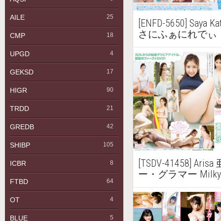
AILE
25
[ENFD-5650] Saya
さにふぁにれでぃ
CMP
18
UPGD
4
GEKSD
17
HIGR
90
TRDD
21
GREDB
42
SHIBP
105
[TSDV-41458] Ari
ICBR
8
ー・グラマー Milky 
FTBD
64
OT
4
BLUE
5