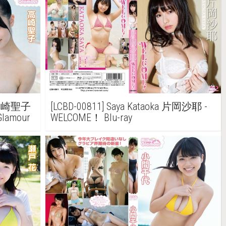
ki 高崎聖子
[LCBD-00811] Saya Kataoka 片岡沙耶 -
amour
WELCOME！ Blu-ray