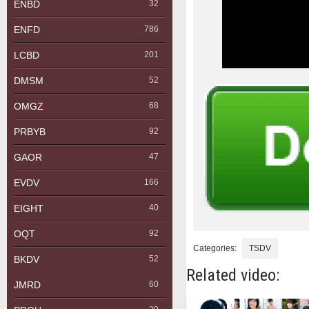
ENBD
32
ENFD
786
LCBD
201
DMSM
52
OMGZ
68
PRBYB
92
GAOR
47
EVDV
166
EIGHT
40
OQT
92
Categories:
TSDV
BKDV
52
Related video:
JMRD
60