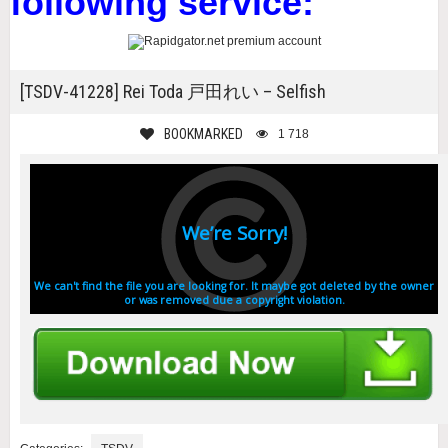
following service:
[TSDV-41228] Rei Toda 戸田れい – Selfish
BOOKMARKED
1 718