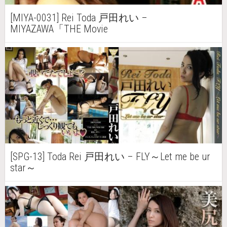
[MIYA-0031] Rei Toda 戸田れい –
MIYAZAWA「THE Movie
[SPG-13] Toda Rei 戸田れい – FLY～Let me be ur
star～