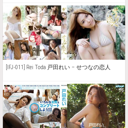
[IFJ-011] Rei Toda 戸田れい – せつなの恋人