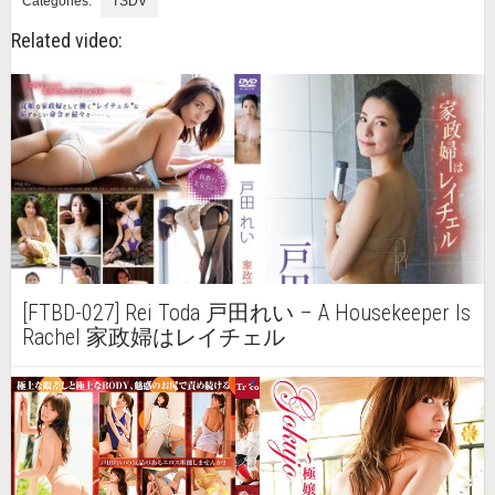
Categories:
TSDV
Related video:
[FTBD-027] Rei Toda 戸田れい – A Housekeeper Is
Rachel 家政婦はレイチェル