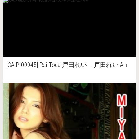
[OAIP-00045] Rei Toda 戸田れい – 戸田れい A＋