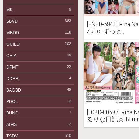
MK
9
SBVD
383
[ENFD-5841] Rina
Zutto. ずっと。
MBDD
118
GUILD
202
GAIA
29
DFMT
22
DDRR
4
BAGBD
48
PDOL
12
[LCBD-00697] Rin
BUNC
7
るりな日記☆ BLu-r
AIMS
12
TSDV
510