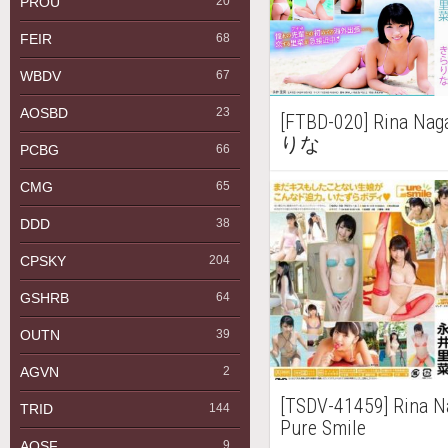
PROU
20
FEIR
68
WBDV
67
AOSBD
23
[FTBD-020] Rina 
りな
PCBG
66
CMG
65
DDD
38
CPSKY
204
GSHRB
64
OUTN
39
AGVN
2
[TSDV-41459] Rin
TRID
144
Pure Smile
AQSF
9