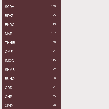
SCDV
149
BFAZ
25
ENRG
13
MAR
167
THNIB
40
OME
421
IMOG
315
SHMB
72
BUNO
36
GRD
71
OHP
45
XIVD
26