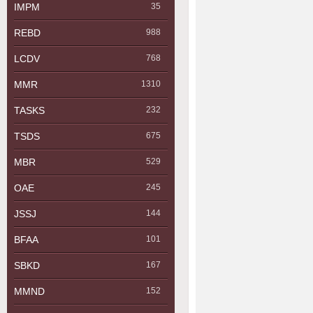
IMPM
35
REBD
988
LCDV
768
MMR
1310
TASKS
232
TSDS
675
MBR
529
OAE
245
JSSJ
144
BFAA
101
SBKD
167
MMND
152