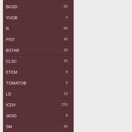
BGSD
56
YUOB
4
R
86
PIST
48
BSTAR
28
CLSC
45
ETEM
9
TOMATOB
9
LD
10
ICDV
255
JKDD
9
SM
40