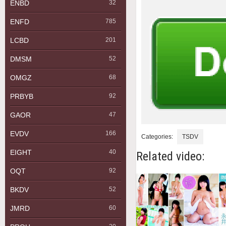
ENBD
32
ENFD
785
LCBD
201
DMSM
52
OMGZ
68
PRBYB
92
GAOR
47
EVDV
166
Categories:
TSDV
EIGHT
40
Related video:
OQT
92
BKDV
52
JMRD
60