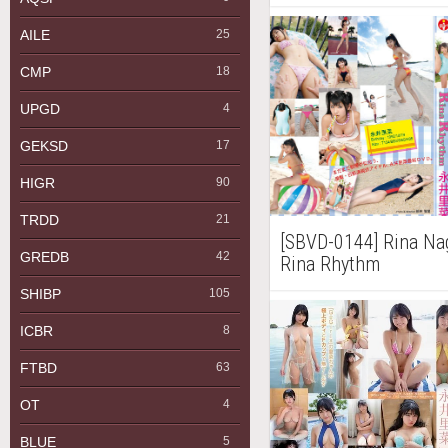
AILE
25
CMP
18
UPGD
4
GEKSD
17
HIGR
90
TRDD
21
[SBVD-0144] Rina
GREDB
42
Rina Rhythm
SHIBP
105
ICBR
8
FTBD
63
OT
4
BLUE
5