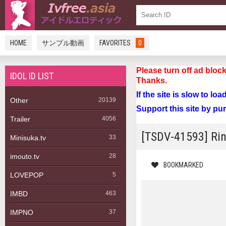
HOME
サンプル動画
FAVORITES
0
Please turn off a
IDOL ID LIST
Thanks.
If the site is slow to lo
Other
20139
Support this site by pu
Trailer
4056
[TSDV-41593] 
Minisuka.tv
33
imouto.tv
28
BOOKMARKED
LOVEPOP
5
IMBD
463
IMPNO
37