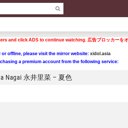
d blockers and click ADS to continue watchi
ad or offline, please visit the mirror website:
xidol.asia
rchasing a premium account from the following service:
Rina Nagai 永井里菜 – 夏色