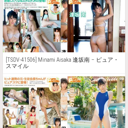
[TSDV-41506] Minami Aisaka 逢坂南 – ピュア・
スマイル