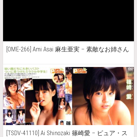
[OME-266] Ami Asai 麻生亜実 – 素敵なお姉さん
[TSDV-41110] Ai Shinozaki 篠崎愛 – ピュア・ス