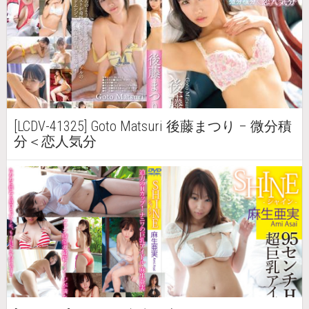
[LCDV-41325] Goto Matsuri 後藤まつり – 微分積
分＜恋人気分