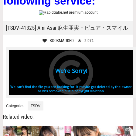
following service:
[TSDV-41325] Ami Asai 麻生亜実 – ピュア・スマイル
BOOKMARKED
2 971
Categories:
TSDV
Related video: