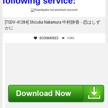
following service:
[TSDV-41284] Shizuka Nakamura 中村静香 - 恋はしず
かに
BOOKMARKED
3 681