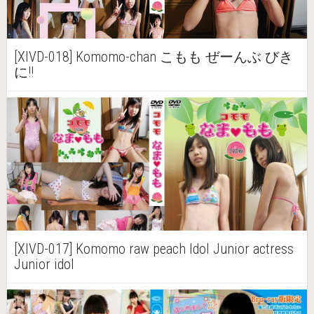
[XIVD-018] Komomo-chan こもも ぜーんぶ びき
に!!
[XIVD-017] Komomo raw peach Idol Junior actress
Junior idol