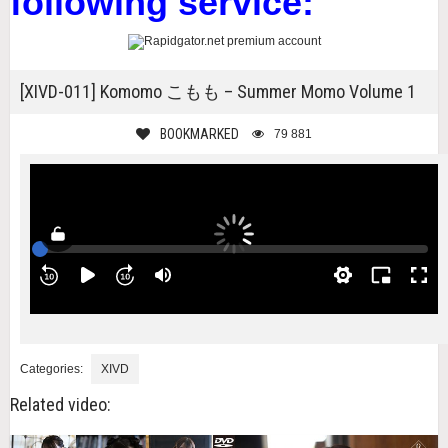
following service:
[XIVD-011] Komomo こもも – Summer Momo Volume 1
BOOKMARKED
79 881
Categories:
XIVD
Related video: