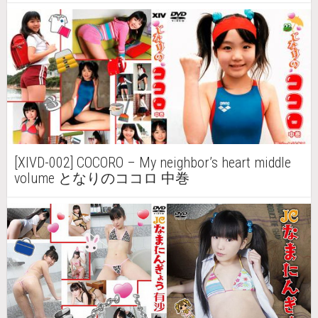
[XIVD-002] COCORO – My neighbor’s heart middle
volume となりのココロ 中巻