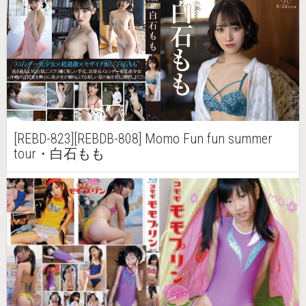
[REBD-823][REBDB-808] Momo Fun fun summer
tour・白石もも