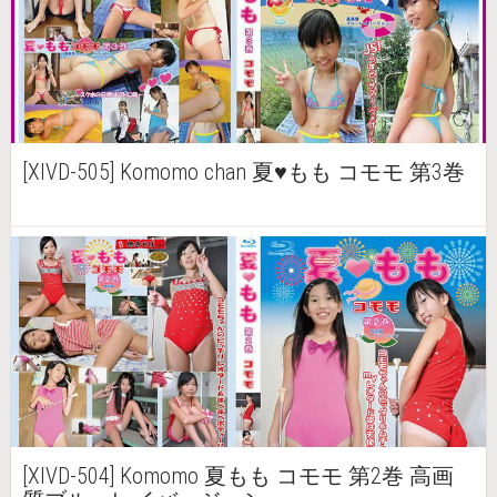
[XIVD-505] Komomo chan 夏♥もも コモモ 第3巻
[XIVD-504] Komomo 夏もも コモモ 第2巻 高画