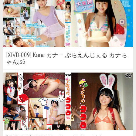
[XIVD-009] Kana カナ – ぷちえんじぇる カナち
ゃんjs6