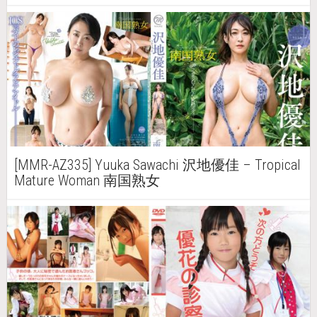
[MMR-AZ335] Yuuka Sawachi 沢地優佳 – Tropical
Mature Woman 南国熟女