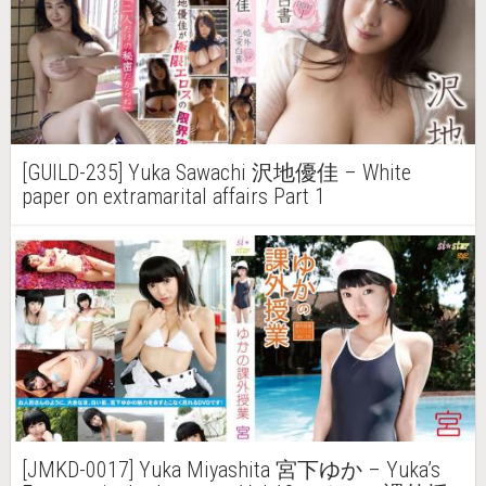
[GUILD-235] Yuka Sawachi 沢地優佳 – White
paper on extramarital affairs Part 1
[JMKD-0017] Yuka Miyashita 宮下ゆか – Yuka’s