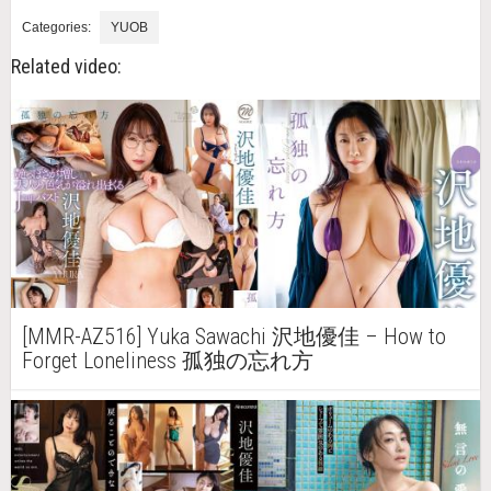
Categories:
YUOB
Related video:
[MMR-AZ516] Yuka Sawachi 沢地優佳 – How to
Forget Loneliness 孤独の忘れ方