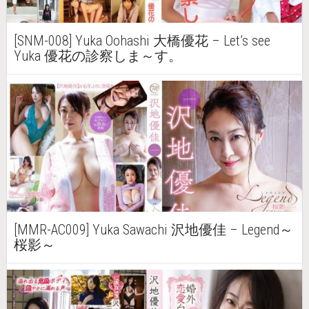
[SNM-008] Yuka Oohashi 大橋優花 – Let’s see
Yuka 優花の診察しま～す。
[MMR-AC009] Yuka Sawachi 沢地優佳 – Legend～
桜影～