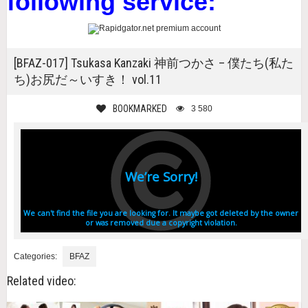
following service:
[BFAZ-017] Tsukasa Kanzaki 神前つかさ – 僕たち(私た
ち)お尻だ～いすき！ vol.11
BOOKMARKED
3 580
Categories:
BFAZ
Related video: