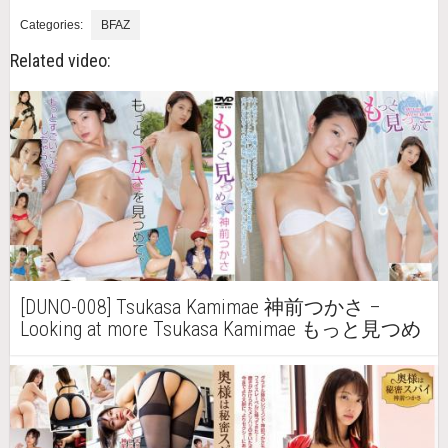
Categories:
BFAZ
Related video:
[DUNO-008] Tsukasa Kamimae 神前つかさ –
Looking at more Tsukasa Kamimae もっと見つめ
て 神前つかさ