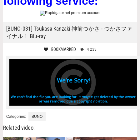
following service:
[BUNO-031] Tsukasa Kanzaki 神前つかさ - つかさファ
イナル！ Blu-ray
BOOKMARKED
4 233
Categories:
BUNO
Related video: