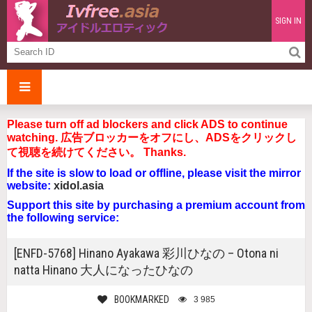
SIGN IN
Please turn off ad blockers and click ADS to continue
watching. 広告ブロッカーをオフにし、ADSをクリックし
て視聴を続けてください。 Thanks.
If the site is slow to load or offline, please visit the mirror
website:
xidol.asia
Support this site by purchasing a premium account from
the following service:
[ENFD-5768] Hinano Ayakawa 彩川ひなの – Otona ni
natta Hinano 大人になったひなの
BOOKMARKED
3 985