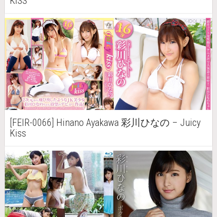
KISS
[FEIR-0066] Hinano Ayakawa 彩川ひなの – Juicy
Kiss