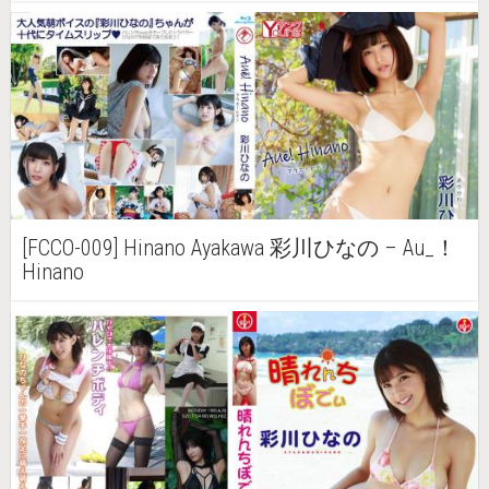
[FCCO-009] Hinano Ayakawa 彩川ひなの – Au_！
Hinano