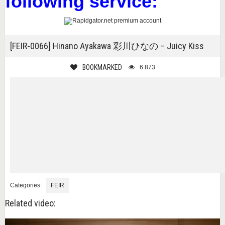
following service:
[FEIR-0066] Hinano Ayakawa 彩川ひなの – Juicy Kiss
BOOKMARKED
6 873
Categories:
FEIR
Related video: