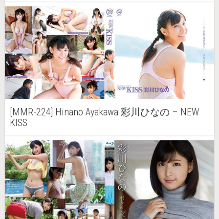
[MMR-224] Hinano Ayakawa 彩川ひなの – NEW
KISS