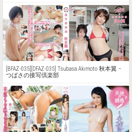
[BFAZ-035][DFAZ-035] Tsubasa Akimoto 秋本翼 –
つばさの接写倶楽部