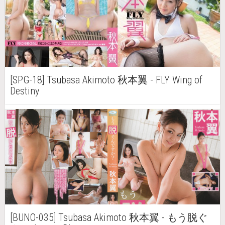
[SPG-18] Tsubasa Akimoto 秋本翼 - FLY Wing of
Destiny
[BUNO-035] Tsubasa Akimoto 秋本翼 - もう脱ぐ