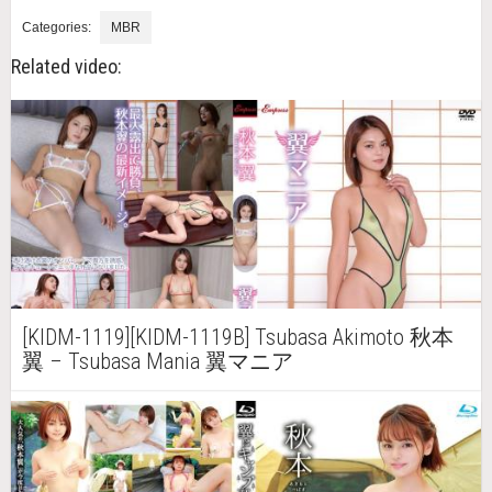
Categories:
MBR
Related video:
[KIDM-1119][KIDM-1119B] Tsubasa Akimoto 秋本
翼 – Tsubasa Mania 翼マニア