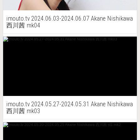
imouto.tv 2024.06.03-2024.06.07 Akane Nishikawa
西川茜 mk04
imouto.tv 2024.05.27-2024.05.31 Akane Nishikawa
西川茜 mk03