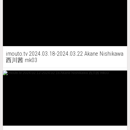
imouto.tv 2024.03.18-2024.03.22 Akane Nishikawa
西川茜 mk03