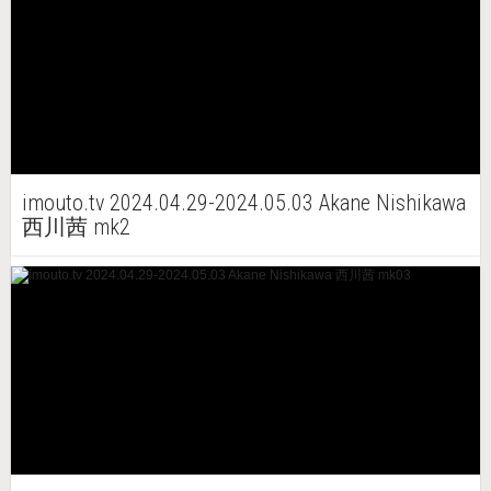
imouto.tv 2024.04.29-2024.05.03 Akane Nishikawa
西川茜 mk2