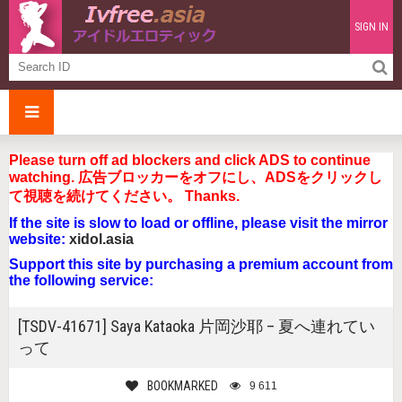
SIGN IN
Please turn off ad blockers and click ADS to continue
watching. 広告ブロッカーをオフにし、ADSをクリックし
て視聴を続けてください。 Thanks.
If the site is slow to load or offline, please visit the mirror
website:
xidol.asia
Support this site by purchasing a premium account from
the following service:
[TSDV-41671] Saya Kataoka 片岡沙耶 – 夏へ連れてい
って
BOOKMARKED
9 611