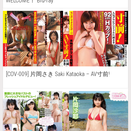
WELCOME！ Blu-ray
[COV-009] 片岡さき Saki Kataoka – AV寸前!