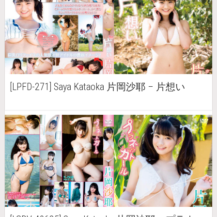
[LPFD-271] Saya Kataoka 片岡沙耶 – 片想い