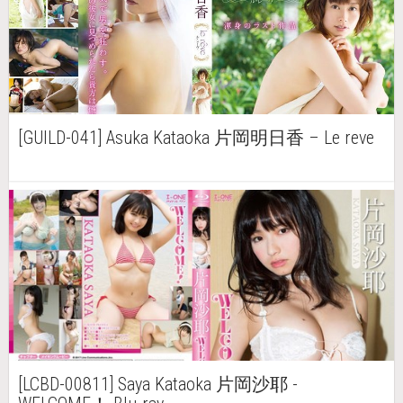
[GUILD-041] Asuka Kataoka 片岡明日香 – Le reve
[LCBD-00811] Saya Kataoka 片岡沙耶 -