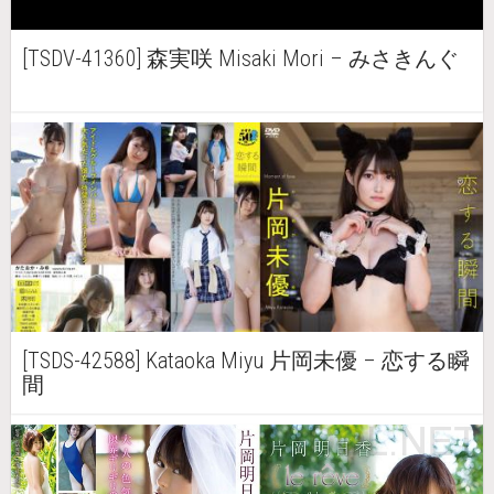
[TSDV-41360] 森実咲 Misaki Mori – みさきんぐ
[TSDS-42588] Kataoka Miyu 片岡未優 – 恋する瞬
間